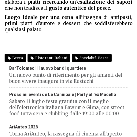
elabora i piatti ricercando un'
esaltazione dei sapori
che non tradisce il
gusto autentico del pesce
.
Luogo ideale per una cena
all'insegna di antipasti,
primi piatti d’autore e dessert che soddisferebbero
qualsiasi palato.
Brera
Ristoranti Italiani
Specialità Pesce
BarTolomeo | il nuovo bar di quartiere
Un nuovo punto di riferimento per gli amanti del
buon vivere inaugura in via Eustachi
Prossimi eventi de Le Cannibale | Party all'Ex Macello
Sabato 11 luglio festa gratuita con il meglio
dell'elettronica italiana Bawrut e Gima, con street
food tutta sera e clubbing dalle 19:00 alle 00:00
AriAnteo 2026
Torna AriAnteo, la rassegna di cinema all’aperto