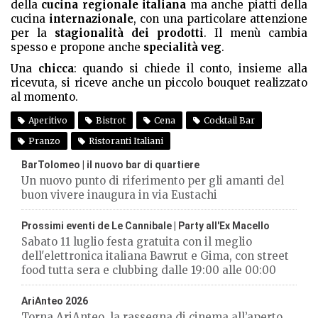
della
cucina regionale italiana
ma anche piatti della
cucina
internazionale
, con una particolare attenzione
per la
stagionalità dei prodotti
. Il menù cambia
spesso e propone anche
specialità veg
.
Una
chicca
: quando si chiede il conto, insieme alla
ricevuta, si riceve anche un piccolo bouquet realizzato
al momento.
Aperitivo
Bistrot
Cena
Cocktail Bar
Pranzo
Ristoranti Italiani
BarTolomeo | il nuovo bar di quartiere
Un nuovo punto di riferimento per gli amanti del
buon vivere inaugura in via Eustachi
Prossimi eventi de Le Cannibale | Party all'Ex Macello
Sabato 11 luglio festa gratuita con il meglio
dell'elettronica italiana Bawrut e Gima, con street
food tutta sera e clubbing dalle 19:00 alle 00:00
AriAnteo 2026
Torna AriAnteo, la rassegna di cinema all’aperto