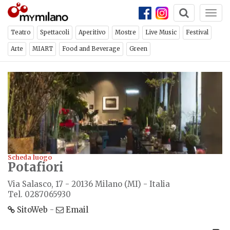
Togg
ch
×
NEWSLETTER
navi
Teatro
Spettacoli
Aperitivo
Mostre
Live Music
Festival
Arte
MIART
Food and Beverage
Green
Iscriviti per ricevere ogni
settimana la newsletter con gli
eventi di Milano
ISCRIVITI
Scheda luogo
Potafiori
CHIUDI
Via Salasco, 17 - 20136 Milano (MI) - Italia
Tel. 0287065930
SitoWeb
-
Email