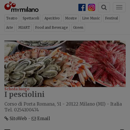
Togg
ch
×
NEWSLETTER
navi
Teatro
Spettacoli
Aperitivo
Mostre
Live Music
Festival
Arte
MIART
Food and Beverage
Green
Iscriviti per ricevere ogni
settimana la newsletter con gli
eventi di Milano
ISCRIVITI
Scheda luogo
I pesciolini
CHIUDI
Corso di Porta Romana, 51 - 20122 Milano (MI) - Italia
Tel. 0254100474
SitoWeb
-
Email