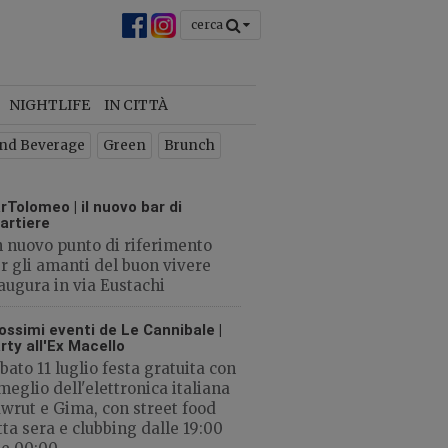
cerca
chiudi
×
NIGHTLIFE
IN CITTÀ
 la
nd Beverage
Green
Brunch
o
rTolomeo | il nuovo bar di
artiere
 nuovo punto di riferimento
r gli amanti del buon vivere
augura in via Eustachi
CHIUDI
ossimi eventi de Le Cannibale |
rty all'Ex Macello
bato 11 luglio festa gratuita con
 meglio dell'elettronica italiana
wrut e Gima, con street food
tta sera e clubbing dalle 19:00