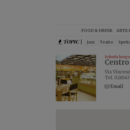
NEWSL
FOOD & DRINK
ARTE 
TOPIC |
Is
Jazz
Teatro
Spett
Scheda luogo
Centro
Via Vincenz
Tel. 02654
Email