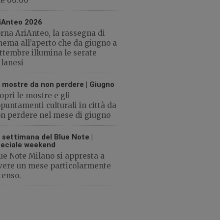
le 00:00
iAnteo 2026
rna AriAnteo, la rassegna di
nema all’aperto che da giugno a
ttembre illumina le serate
lanesi
 mostre da non perdere | Giugno
opri le mostre e gli
puntamenti culturali in città da
n perdere nel mese di giugno
 settimana del Blue Note |
eciale weekend
ue Note Milano si appresta a
vere un mese particolarmente
tenso.