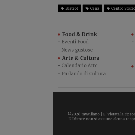
Bistrot
Cena
Centro Stori
Food & Drink
-
Eventi Food
-
-
News gustose
-
Arte & Cultura
-
-
Calendario Arte
-
Parlando di Cultura
©2026 myMilano | E' vietata la riprod
L'Editore non si assume alcuna respons