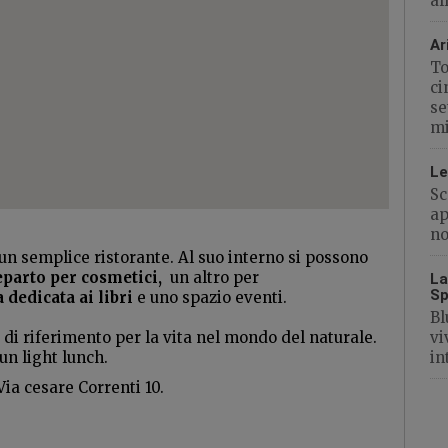
al
Ar
To
ci
se
mi
Le
Sc
ap
no
i un semplice ristorante. Al suo interno si possono
eparto per cosmetici,
un altro per
La
Sp
 dedicata ai libri
e uno spazio eventi.
Bl
e di riferimento per la vita nel mondo del naturale.
vi
un light lunch.
in
Via cesare Correnti 10.