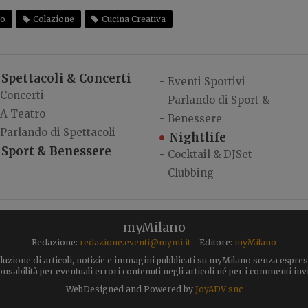
co
Colazione
Cucina Creativa
Spettacoli & Concerti
-
Eventi Sportivi
Concerti
Parlando di Sport &
A Teatro
-
Benessere
Parlando di Spettacoli
Nightlife
Sport & Benessere
-
Cocktail & DJSet
-
Clubbing
myMilano
Redazione:
redazione.eventi@mymi.it
- Editore:
myMilano
uzione di articoli, notizie e immagini pubblicati su myMilano senza espress
abilità per eventuali errori contenuti negli articoli né per i commenti invia
WebDesigned and Powered by
JoyADV snc