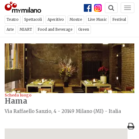
Togg
ch
×
NEWSLETTER
navi
Teatro
Spettacoli
Aperitivo
Mostre
Live Music
Festival
Arte
MIART
Food and Beverage
Green
Iscriviti per ricevere ogni
settimana la newsletter con gli
eventi di Milano
ISCRIVITI
Scheda luogo
Hama
CHIUDI
Via Raffaello Sanzio, 4 - 20149 Milano (MI) - Italia