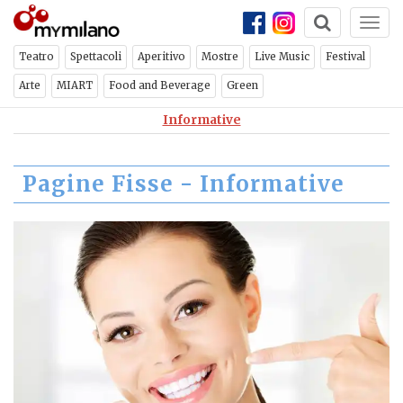
Togg
ch
×
NEWSLETTER
navi
Teatro
Spettacoli
Aperitivo
Mostre
Live Music
Festival
Arte
MIART
Food and Beverage
Green
Iscriviti per ricevere ogni
Informative
settimana la newsletter con
gli eventi di Milano
Pagine Fisse - Informative
ISCRIVITI
CHIUDI