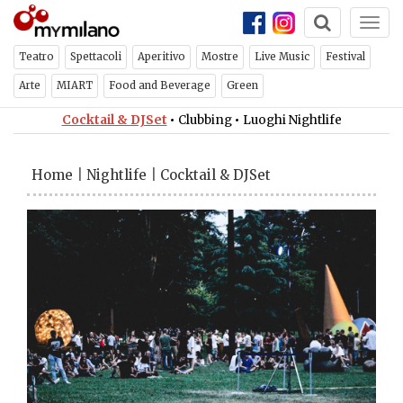
Togg
navi
Teatro
Spettacoli
Aperitivo
Mostre
Live Music
Festival
Arte
MIART
Food and Beverage
Green
Cocktail & DJSet
•
Clubbing
•
Luoghi Nightlife
Home
|
Nightlife
|
Cocktail & DJSet