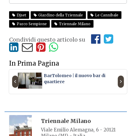
Djset
Giardino della Triennale
Le Cannibale
Parco Sempione
Triennale Milano
Condividi questo articolo su
In Prima Pagina
BarTolomeo | il nuovo bar di
‹
›
quartiere
SCHEDA LUOGO
Triennale Milano
Viale Emilio Alemagna, 6 - 20121
Milano (MI) - Italia