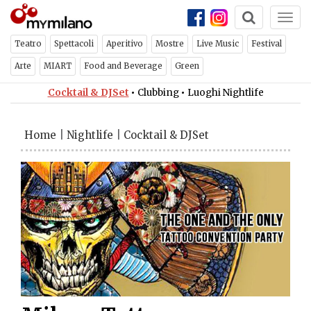
Togg
navi
Teatro
Spettacoli
Aperitivo
Mostre
Live Music
Festival
Arte
MIART
Food and Beverage
Green
Cocktail & DJSet
•
Clubbing
•
Luoghi Nightlife
Home
|
Nightlife
|
Cocktail & DJSet