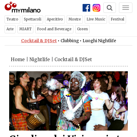
Togg
navi
Teatro
Spettacoli
Aperitivo
Mostre
Live Music
Festival
Arte
MIART
Food and Beverage
Green
Cocktail & DJSet
•
Clubbing
•
Luoghi Nightlife
Home
|
Nightlife
|
Cocktail & DJSet