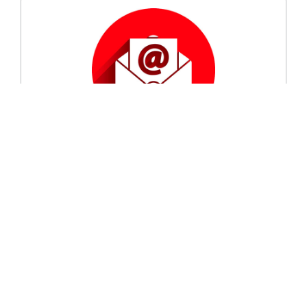
Per rimanere informato su “
Nightlife
”
iscriviti alla nostra newsletter
Do il consenso al trattamento alla
privacy
Iscriviti