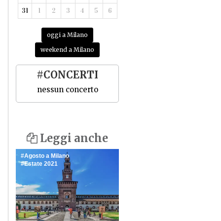
31
1
2
3
4
5
6
oggi a Milano
weekend a Milano
#CONCERTI
nessun concerto
Leggi anche
Agosto a Milano
Estate 2021