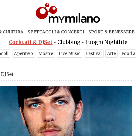
& CULTURA
SPETTACOLI & CONCERTI
SPORT & BENESSERE
Cocktail & DJSet
•
Clubbing
•
Luoghi Nightlife
acoli
Aperitivo
Mostre
Live Music
Festival
Arte
Food a
 DJSet