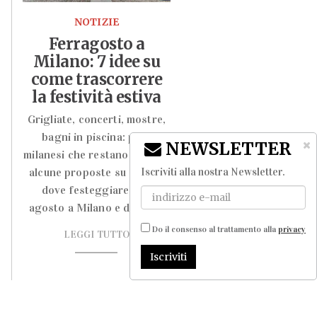
NOTIZIE
Ferragosto a
Milano: 7 idee su
come trascorrere
la festività estiva
Grigliate, concerti, mostre,
bagni in piscina: per i
NEWSLETTER
milanesi che restano in città,
Iscriviti alla nostra Newsletter
.
alcune proposte su come e
dove festeggiare il 15
agosto a Milano e dintorni
Do il consenso al trattamento alla
privacy
LEGGI TUTTO
Iscriviti