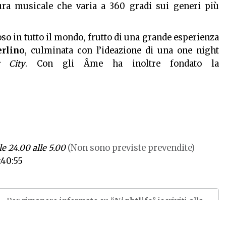
ura musicale che varia a 360 gradi sui generi più
oso in tutto il mondo, frutto di una grande esperienza
rlino
, culminata con l’ideazione di una one night
r City
. Con gli
Âme
ha inoltre fondato la
le 24.00 alle 5.00
(Non sono previste prevendite)
:40:55
Per rimanere informato su “
Nightlife
” iscriviti alla
nostra newsletter