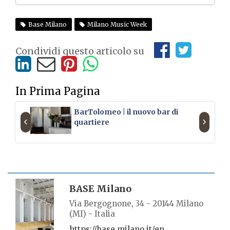
Base Milano
Milano Music Week
Condividi questo articolo su
In Prima Pagina
BarTolomeo | il nuovo bar di
‹
›
quartiere
SCHEDA LUOGO
BASE Milano
Via Bergognone, 34 - 20144 Milano
(MI) - Italia
https://base.milano.it/en