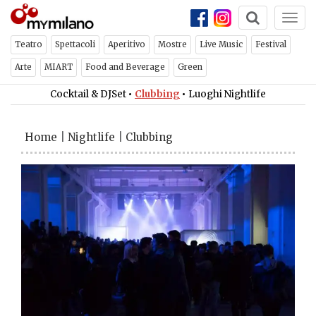
Togg
navi
Teatro
Spettacoli
Aperitivo
Mostre
Live Music
Festival
Arte
MIART
Food and Beverage
Green
Cocktail & DJSet
•
Clubbing
•
Luoghi Nightlife
Home
|
Nightlife
|
Clubbing