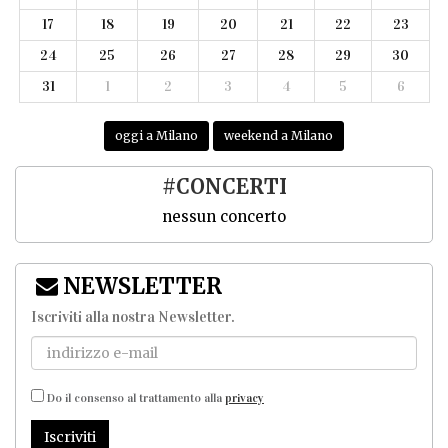
17
18
19
20
21
22
23
24
25
26
27
28
29
30
31
1
2
3
4
5
6
oggi a Milano
weekend a Milano
#CONCERTI
nessun concerto
NEWSLETTER
Iscriviti alla nostra Newsletter
.
Do il consenso al trattamento alla
privacy
Iscriviti