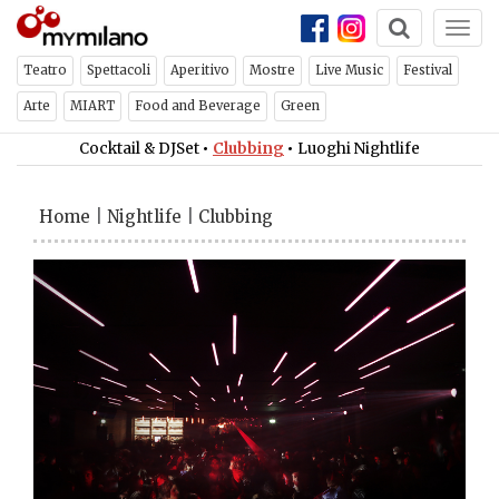
Togg
navi
Teatro
Spettacoli
Aperitivo
Mostre
Live Music
Festival
Arte
MIART
Food and Beverage
Green
Cocktail & DJSet
•
Clubbing
•
Luoghi Nightlife
Home
|
Nightlife
|
Clubbing