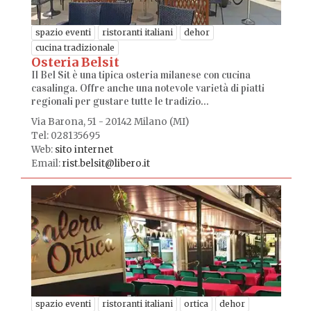
spazio eventi
ristoranti italiani
dehor
cucina tradizionale
Osteria Belsit
Il Bel Sit è una tipica osteria milanese con cucina
casalinga. Offre anche una notevole varietà di piatti
regionali per gustare tutte le tradizio...
Via Barona, 51 - 20142 Milano (MI)
Tel: 028135695
Web:
sito internet
Email:
rist.belsit@libero.it
spazio eventi
ristoranti italiani
ortica
dehor