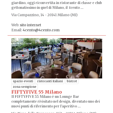
giardino, oggi riconvertita in ristorante di classe e club
gettonatissimo in quel di Milano, il 4cento ...
Via Campazzino, 14 - 20141 Milano (MI)
Web:
sito internet
Email:
4cento@4cento.com
spazio eventi
ristoranti italiani
bistrot
zona sempione
FIFTYFIVE 55 Milano
Il FIFTYFIVE 55 Milano è un Lounge Bar
completamente rivisitato nel design, diventato uno dei
nuovi punti di riferimento per l’aperitivo ...