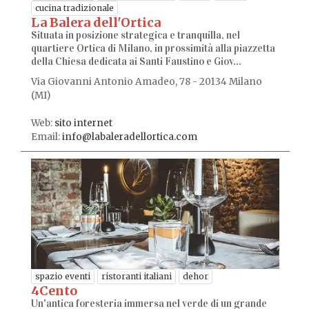
cucina tradizionale
La Balera dell'Ortica
Situata in posizione strategica e tranquilla, nel
quartiere Ortica di Milano, in prossimità alla piazzetta
della Chiesa dedicata ai Santi Faustino e Giov...
Via Giovanni Antonio Amadeo, 78 - 20134 Milano
(MI)
Web:
sito internet
Email:
info@labaleradellortica.com
spazio eventi
ristoranti italiani
dehor
4Cento
Un'antica foresteria immersa nel verde di un grande