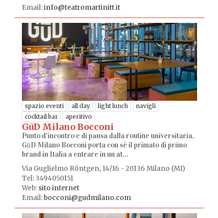
Email:
info@teatromartinitt.it
spazio eventi
all day
light lunch
navigli
cocktail bar
aperitivo
GūD Milano Bocconi
Punto d'incontro e di pausa dalla routine universitaria,
GūD Milano Bocconi porta con sè il primato di primo
brand in Italia a entrare in un at...
Via Guglielmo Röntgen, 14/16 - 20136 Milano (MI)
Tel: 3494050151
Web:
sito internet
Email:
bocconi@gudmilano.com