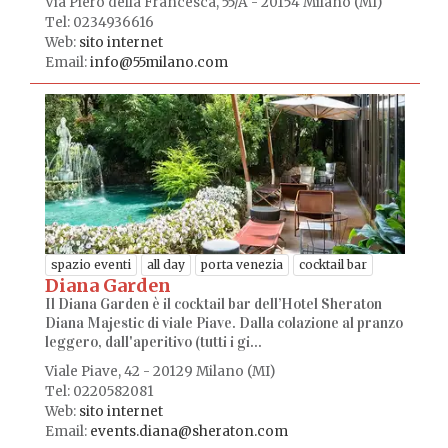
Via Piero della Francesca, 55/A - 20154 Milano (MI)
Tel: 0234936616
Web:
sito internet
Email:
info@55milano.com
spazio eventi
all day
porta venezia
cocktail bar
Diana Garden
Il Diana Garden è il cocktail bar dell’Hotel Sheraton
Diana Majestic di viale Piave. Dalla colazione al pranzo
leggero, dall'aperitivo (tutti i gi...
Viale Piave, 42 - 20129 Milano (MI)
Tel: 0220582081
Web:
sito internet
Email:
events.diana@sheraton.com