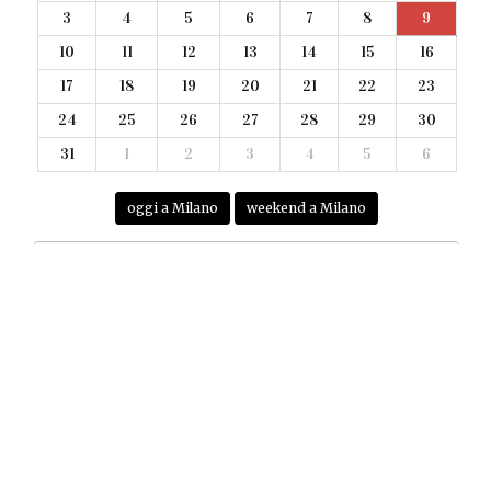
3
4
5
6
7
8
9
10
11
12
13
14
15
16
17
18
19
20
21
22
23
24
25
26
27
28
29
30
31
1
2
3
4
5
6
oggi a Milano
weekend a Milano
#CONCERTI
nessun concerto
NEWSLETTER
Iscriviti alla nostra Newsletter
.
Do il consenso al trattamento alla
privacy