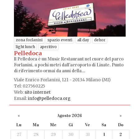
zona forlanini
spazio eventi
all day
dehor
light lunch
aperitivo
Pelledoca
ll Pelledoca è un Music Restaurant nel cuore del parco
Forlanini, a pochi metri dall’aeroporto di Linate. Punto
di riferimento ormai da anni della...
Viale Enrico Forlanini, 121 - 20134 Milano (MI)
Tel: 027560225
Web:
sito internet
Email:
info@pelledoca.org
«
Agosto 2026
»
Lu
Ma
Me
Gi
Ve
Sa
Do
27
28
29
30
31
1
2