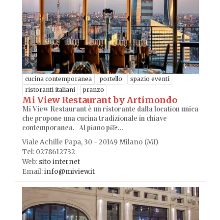
cucina contemporanea
portello
spazio eventi
ristoranti italiani
pranzo
Mi View Restaurant by Artimondo
Mi View Restaurant è un ristorante dalla location unica
che propone una cucina tradizionale in chiave
contemporanea. Al piano pi&...
Viale Achille Papa, 30 - 20149 Milano (MI)
Tel: 0278612732
Web:
sito internet
Email:
info@miview.it