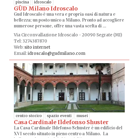
piscina
idroscalo
GŪD Milano Idroscalo
Gud Idroscalo è una vera e propria oasi di natura e
bellezza; un posto unico a Milano. Pronto ad accogliere
numerose persone, offre una vasta scelta di ...
Via Circonvallazione Idroscalo - 20090 Segrate (MI)
Tel: 3274387870
Web:
sito internet
Email:
idroscalo@gudmilano.com
centro storico
spazio eventi
musei
Casa Cardinale Ildefonso Shuster
La Casa Cardinale Ildefonso Schuster è un edificio del
XVI secolo situato in pieno centro a Milano. La