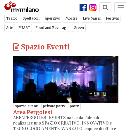
Togg
navi
Teatro
Spettacoli
Aperitivo
Mostre
Live Music
Festival
Arte
MIART
Food and Beverage
Green
Spazio Eventi
spazio eventi
private party
party
Area Pergolesi
AREAPERGOLESI EVENTS nasce dall’idea di
realizzare uno SPAZIO CREATIVO, INNOVATIVO e
TECNOLOGICAMENTE AVANZATO, capace di offrire