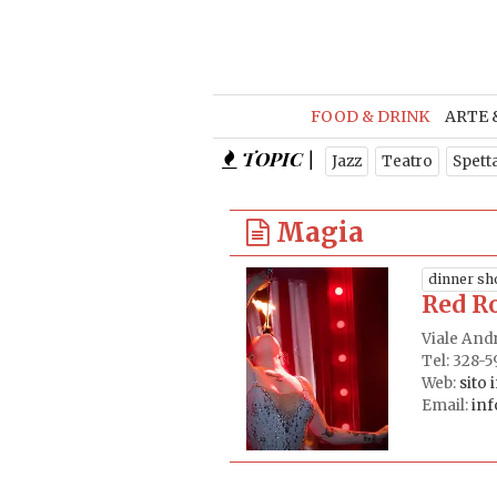
FOOD & DRINK
ARTE 
TOPIC |
Jazz
Teatro
Spett
Magia
dinner s
Red R
Viale Andr
Tel: 328-5
Web:
sito 
Email:
in