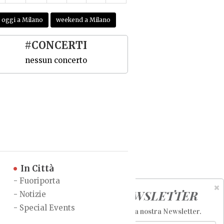
oggi a Milano
weekend a Milano
#CONCERTI
nessun concerto
In Città
-
Fuoriporta
NEWSLETTER
-
Notizie
-
Special Events
Iscriviti alla nostra Newsletter
.