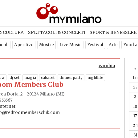
& CULTURA
SPETTACOLI & CONCERTI
SPORT & BENESSERE
acoli
Aperitivo
Mostre
Live Music
Festival
Arte
Food a
cambia
«
how
dj set
magia
cabaret
dinner party
nightlife
Lu
oom Members Club
27
ea Doria, 2 - 20124 Milano (MI)
3
953567
internet
10
fo@redroomembersclub.com
17
24
31