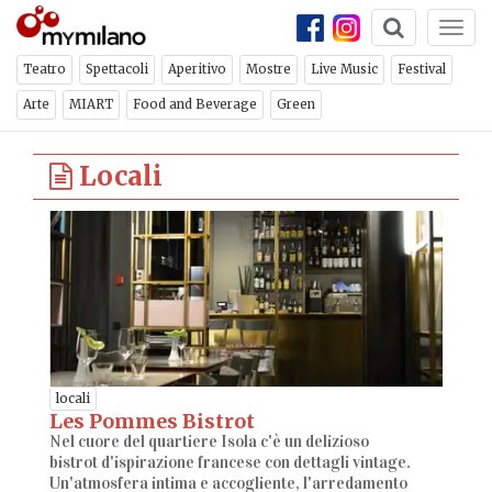
Togg
navi
Teatro
Spettacoli
Aperitivo
Mostre
Live Music
Festival
Arte
MIART
Food and Beverage
Green
Locali
locali
Les Pommes Bistrot
Nel cuore del quartiere Isola c'è un delizioso
bistrot d'ispirazione francese con dettagli vintage.
Un'atmosfera intima e accogliente, l'arredamento