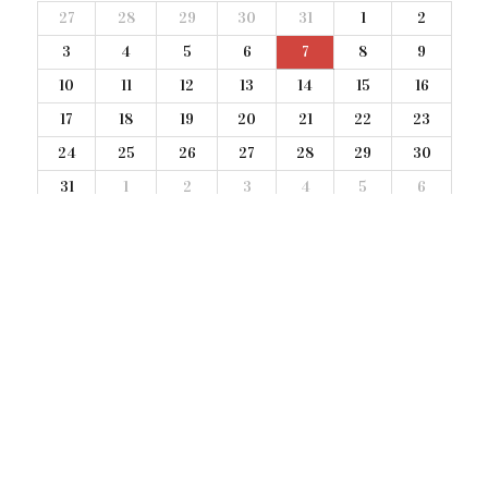
27
28
29
30
31
1
2
3
4
5
6
7
8
9
10
11
12
13
14
15
16
17
18
19
20
21
22
23
24
25
26
27
28
29
30
31
1
2
3
4
5
6
oggi a Milano
weekend a Milano
#CONCERTI
nessun concerto
NEWSLETTER
Iscriviti alla nostra Newsletter
.