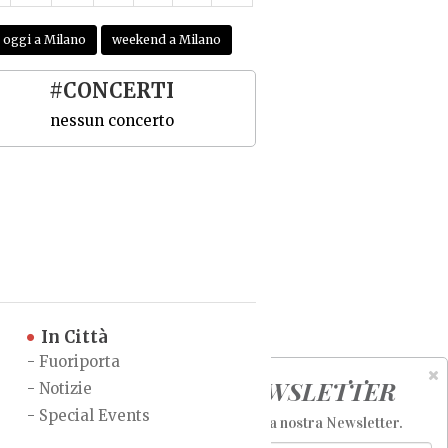
oggi a Milano
weekend a Milano
#CONCERTI
nessun concerto
In Città
-
Fuoriporta
NEWSLETTER
-
Notizie
-
Special Events
Iscriviti alla nostra Newsletter
.