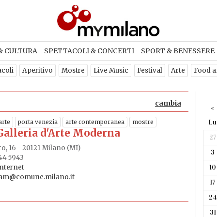
& CULTURA
SPETTACOLI & CONCERTI
SPORT & BENESSERE
acoli
Aperitivo
Mostre
Live Music
Festival
Arte
Food a
cambia
«
arte
porta venezia
arte contemporanea
mostre
Lu
alleria d'Arte Moderna
27
ro, 16 - 20121 Milano (MI)
3
844 5943
internet
10
gam@comune.milano.it
17
24
31