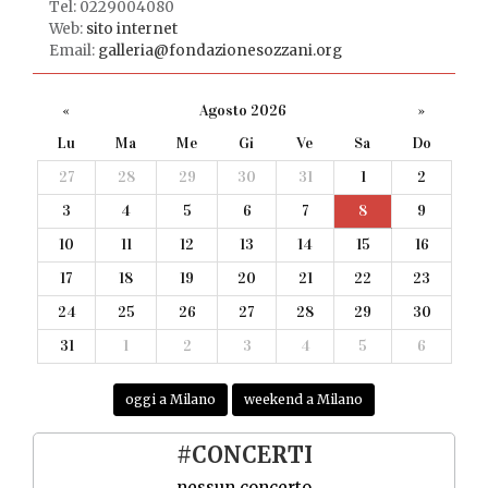
Tel: 0229004080
Web:
sito internet
Email:
galleria@fondazionesozzani.org
«
Agosto 2026
»
Lu
Ma
Me
Gi
Ve
Sa
Do
27
28
29
30
31
1
2
3
4
5
6
7
8
9
10
11
12
13
14
15
16
17
18
19
20
21
22
23
24
25
26
27
28
29
30
31
1
2
3
4
5
6
oggi a Milano
weekend a Milano
#CONCERTI
nessun concerto