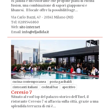
El Jadida è un ristorante che propone piatti di cucina
fusion, una combinazione di sapori giapponesi e
libanesi. Il locale offre la possibilit&agr...
Via Carlo Bazzi, 47 - 20141 Milano (MI)
Tel: 0289546860
Web:
sito internet
Email:
info@eljadida.it
cucina contemporanea
porta garibaldi
ristoranti italiani
cocktail bar
aperitivo
Ceresio 7
Situato al roof top del palazzo storico dell’Enel, il
ristorante Ceresio 7 si affaccia sulla città, grazie a una
splendida terrazza di cui è...