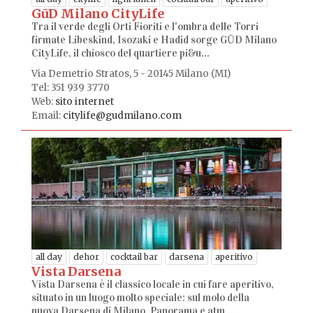
GūD Milano CityLife
Tra il verde degli Orti Fioriti e l'ombra delle Torri
firmate Libeskind, Isozaki e Hadid sorge GŪD Milano
CityLife, il chiosco del quartiere pi&u...
Via Demetrio Stratos, 5 - 20145 Milano (MI)
Tel: 351 939 3770
Web:
sito internet
Email:
citylife@gudmilano.com
all day
dehor
cocktail bar
darsena
aperitivo
Vista Darsena
Vista Darsena è il classico locale in cui fare aperitivo,
situato in un luogo molto speciale: sul molo della
nuova Darsena di Milano. Panorama e atm...