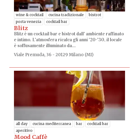
wine & cocktail
cucina tradizionale
bistrot
porta venezia
cocktail bar
Blitz
Blitz è un cocktail bar e bistrot dall' ambiente raffinato
e intimo. L'atmosfera ricalca gli anni '20-'30, il locale
è soffusamente illuminato da...
Viale Premuda, 36 - 20129 Milano (MI)
all day
cucina mediterranea
bar
cocktail bar
aperitivo
Mood Caffè