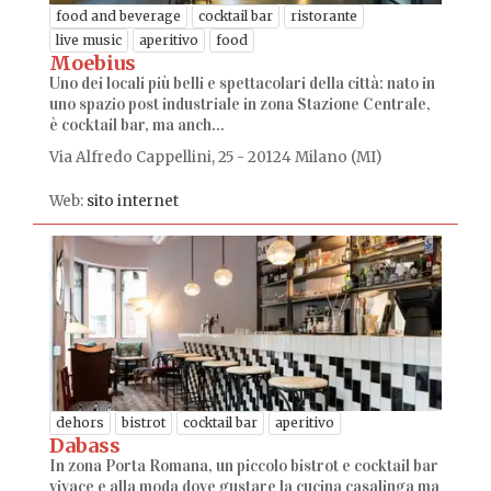
food and beverage
cocktail bar
ristorante
live music
aperitivo
food
Moebius
Uno dei locali più belli e spettacolari della città: nato in
uno spazio post industriale in zona Stazione Centrale,
è cocktail bar, ma anch...
Via Alfredo Cappellini, 25 - 20124 Milano (MI)
Web:
sito internet
dehors
bistrot
cocktail bar
aperitivo
Dabass
In zona Porta Romana, un piccolo bistrot e cocktail bar
vivace e alla moda dove gustare la cucina casalinga ma