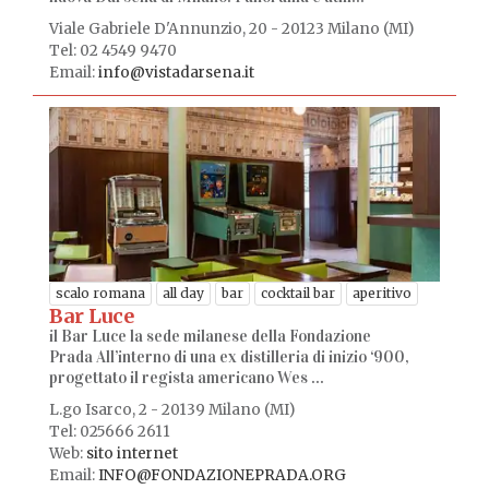
Viale Gabriele D'Annunzio, 20 - 20123 Milano (MI)
Tel: 02 4549 9470
Email:
info@vistadarsena.it
scalo romana
all day
bar
cocktail bar
aperitivo
Bar Luce
il Bar Luce la sede milanese della Fondazione
Prada All’interno di una ex distilleria di inizio ‘900,
progettato il regista americano Wes ...
L.go Isarco, 2 - 20139 Milano (MI)
Tel: 025666 2611
Web:
sito internet
Email:
INFO@FONDAZIONEPRADA.ORG