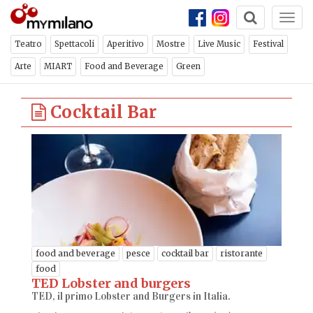
Togg
navi
Teatro
Spettacoli
Aperitivo
Mostre
Live Music
Festival
Arte
MIART
Food and Beverage
Green
Cocktail Bar
food and beverage
pesce
cocktail bar
ristorante
food
TED Lobster and burgers
TED, il primo Lobster and Burgers in Italia.