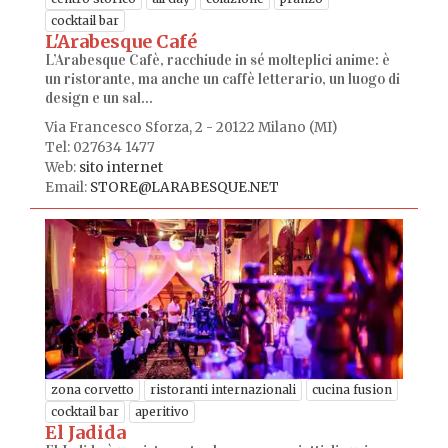
cocktail bar
L'Arabesque Café
L’Arabesque Cafè, racchiude in sé molteplici anime: è
un ristorante, ma anche un caffè letterario, un luogo di
design e un sal...
Via Francesco Sforza, 2 - 20122 Milano (MI)
Tel: 027634 1477
Web:
sito internet
Email:
STORE@LARABESQUE.NET
zona corvetto
ristoranti internazionali
cucina fusion
cocktail bar
aperitivo
El Jadida