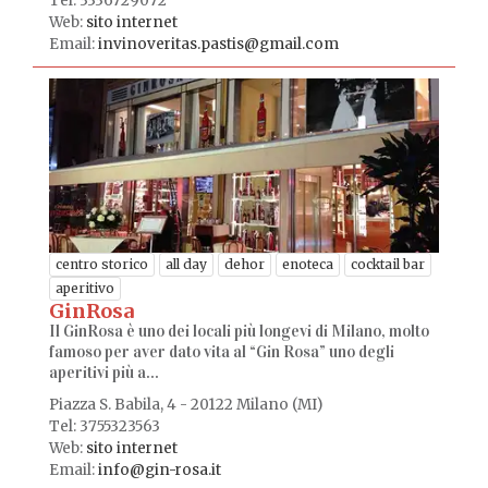
Tel: 3336729072
Web:
sito internet
Email:
invinoveritas.pastis@gmail.com
centro storico
all day
dehor
enoteca
cocktail bar
aperitivo
GinRosa
Il GinRosa è uno dei locali più longevi di Milano, molto
famoso per aver dato vita al “Gin Rosa” uno degli
aperitivi più a...
Piazza S. Babila, 4 - 20122 Milano (MI)
Tel: 3755323563
Web:
sito internet
Email:
info@gin-rosa.it