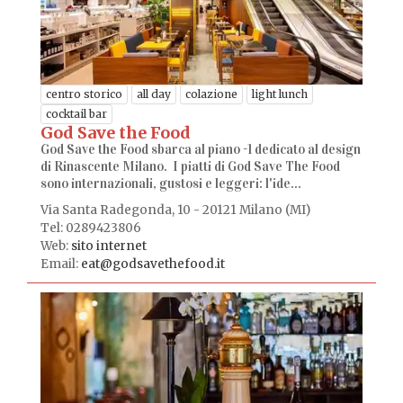
centro storico
all day
colazione
light lunch
cocktail bar
God Save the Food
God Save the Food sbarca al piano -1 dedicato al design
di Rinascente Milano. I piatti di God Save The Food
sono internazionali, gustosi e leggeri: l'ide...
Via Santa Radegonda, 10 - 20121 Milano (MI)
Tel: 0289423806
Web:
sito internet
Email:
eat@godsavethefood.it