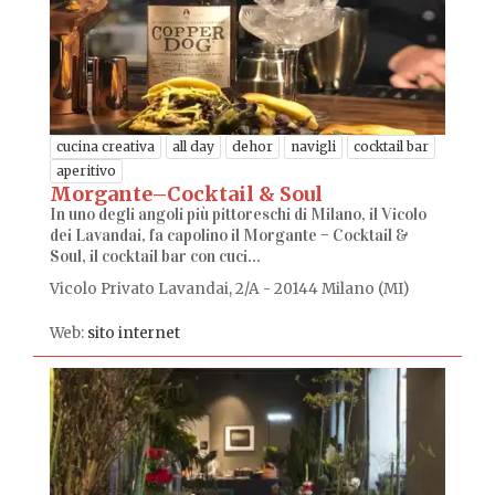
cucina creativa
all day
dehor
navigli
cocktail bar
aperitivo
Morgante–Cocktail & Soul
In uno degli angoli più pittoreschi di Milano, il Vicolo
dei Lavandai, fa capolino il Morgante – Cocktail &
Soul, il cocktail bar con cuci...
Vicolo Privato Lavandai, 2/A - 20144 Milano (MI)
Web:
sito internet