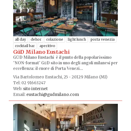
all day
dehor
colazione
light lunch
porta venezia
cocktail bar
aperitivo
GūD Milano Eustachi
GŪD Milano Eustachi è il punto della popolarissimo
"NON-format" GūD sito in uno degli angoli milanesi per
eccellenza: il cuore di Porta Venezi...
Via Bartolomeo Eustachi, 25 - 20129 Milano (MI)
Tel: 02 91663247
Web:
sito internet
Email:
eustachi@gudmilano.com