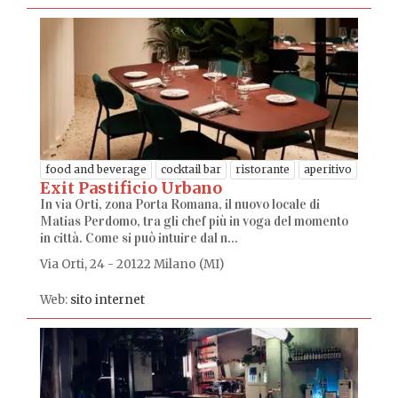
food and beverage
cocktail bar
ristorante
aperitivo
Exit Pastificio Urbano
In via Orti, zona Porta Romana, il nuovo locale di
Matias Perdomo, tra gli chef più in voga del momento
in città. Come si può intuire dal n...
Via Orti, 24 - 20122 Milano (MI)
Web:
sito internet