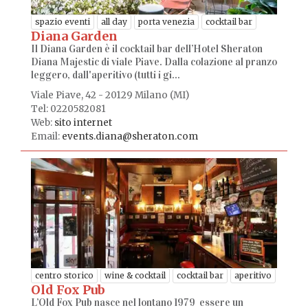
spazio eventi
all day
porta venezia
cocktail bar
Diana Garden
Il Diana Garden è il cocktail bar dell’Hotel Sheraton
Diana Majestic di viale Piave. Dalla colazione al pranzo
leggero, dall'aperitivo (tutti i gi...
Viale Piave, 42 - 20129 Milano (MI)
Tel: 0220582081
Web:
sito internet
Email:
events.diana@sheraton.com
centro storico
wine & cocktail
cocktail bar
aperitivo
Old Fox Pub
L’Old Fox Pub nasce nel lontano 1979 essere un