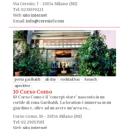
Via Ceresio, 7 - 20154 Milano (MI)
Tel: 0231039221
Web:
sito internet
Email:
info@ceresio7.com
porta garibaldi
all day
cocktail bar
brunch
aperitivo
10 Corso Como
10 Corso Como è il "concept store" nascosto in un
cortile di zona Garibaldi. La location è immersa in un
giardino e, oltre ad un avere un'area es...
Corso Como, 10 - 20154 Milano (MI)
Tel: 02 29013581
Web:
sito internet