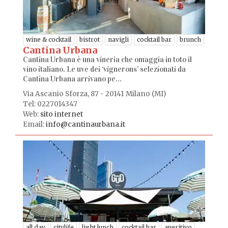
wine & cocktail
bistrot
navigli
cocktail bar
brunch
Cantina Urbana
Cantina Urbana è una vineria che omaggia in toto il
vino italiano. Le uve dei ‘vignerons’ selezionati da
Cantina Urbana arrivano pe...
Via Ascanio Sforza, 87 - 20141 Milano (MI)
Tel: 0227014347
Web:
sito internet
Email:
info@cantinaurbana.it
all day
citylife
light lunch
cocktail bar
aperitivo