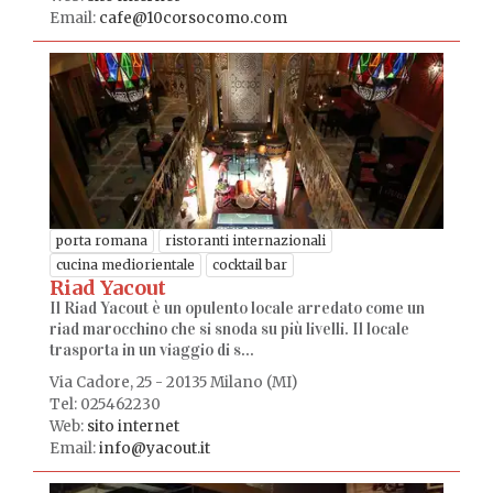
Email:
cafe@10corsocomo.com
porta romana
ristoranti internazionali
cucina mediorientale
cocktail bar
Riad Yacout
Il Riad Yacout è un opulento locale arredato come un
riad marocchino che si snoda su più livelli. Il locale
trasporta in un viaggio di s...
Via Cadore, 25 - 20135 Milano (MI)
Tel: 025462230
Web:
sito internet
Email:
info@yacout.it