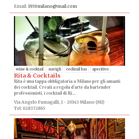
Email:
1930milano@mail.com
wine & cocktail
navigli
cocktail bar
aperitivo
Rita & Cocktails
Rita è una tappa obbligatoria a Milano per gli amanti
dei cocktail. Creati a regola d’arte da bartender
professionisti, i cocktail di Ri...
Via Angelo Fumagalli, 1 - 20143 Milano (MI)
Tel: 028372865