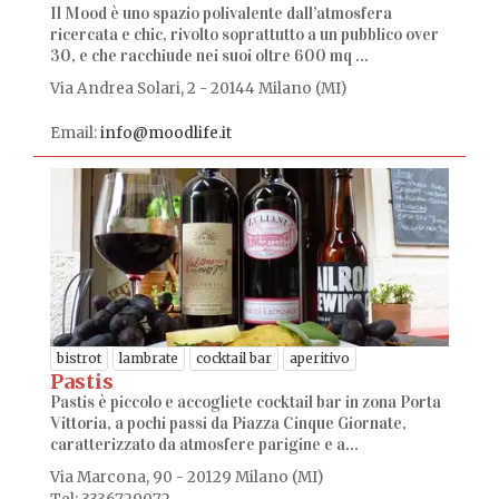
Il Mood è uno spazio polivalente dall’atmosfera
ricercata e chic, rivolto soprattutto a un pubblico over
30, e che racchiude nei suoi oltre 600 mq ...
Via Andrea Solari, 2 - 20144 Milano (MI)
Email:
info@moodlife.it
bistrot
lambrate
cocktail bar
aperitivo
Pastis
Pastis è piccolo e accogliete cocktail bar in zona Porta
Vittoria, a pochi passi da Piazza Cinque Giornate,
caratterizzato da atmosfere parigine e a...
Via Marcona, 90 - 20129 Milano (MI)