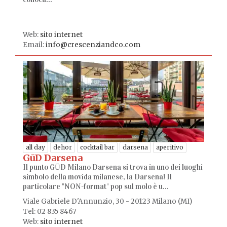
Web:
sito internet
Email:
info@crescenziandco.com
all day
dehor
cocktail bar
darsena
aperitivo
GūD Darsena
Il punto GŪD Milano Darsena si trova in uno dei luoghi
simbolo della movida milanese, la Darsena! Il
particolare "NON-format" pop sul molo è u...
Viale Gabriele D'Annunzio, 30 - 20123 Milano (MI)
Tel: 02 835 8467
Web:
sito internet