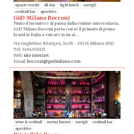
spazio eventi
all day
light lunch
navigli
cocktail bar
aperitivo
GūD Milano Bocconi
Punto d'incontro e di pausa dalla routine universitaria,
GūD Milano Bocconi porta con sè il primato di primo
brand in Italia a entrare in un at...
Via Guglielmo Röntgen, 14/16 - 20136 Milano (MI)
Tel: 3494050151
Web:
sito internet
Email:
bocconi@gudmilano.com
wine & cocktail
cucina fusion
navigli
cocktail bar
aperitivo