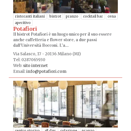
ristoranti italiani
bistrot
pranzo
cocktail bar
cena
aperitivo
Potafiori
Il bistrot Potafiori è un luogo unico per il suo essere
anche caffetteria e flower store, a due passi
dall'Università Bocconi. L'a...
Via Salasco, 17 - 20136 Milano (MI)
Tel: 0287065930
Web:
sito internet
Email:
info@potafiori.com
centro storico
all day
colazione
pranzo