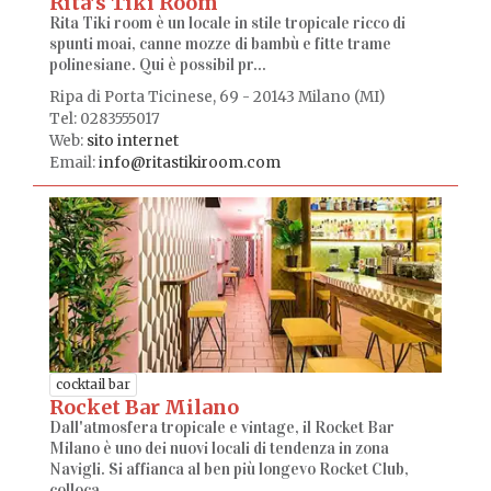
Rita's Tiki Room
Rita Tiki room è un locale in stile tropicale ricco di
spunti moai, canne mozze di bambù e fitte trame
polinesiane. Qui è possibil pr...
Ripa di Porta Ticinese, 69 - 20143 Milano (MI)
Tel: 0283555017
Web:
sito internet
Email:
info@ritastikiroom.com
cocktail bar
Rocket Bar Milano
Dall'atmosfera tropicale e vintage, il Rocket Bar
Milano è uno dei nuovi locali di tendenza in zona
Navigli. Si affianca al ben più longevo Rocket Club,
colloca...