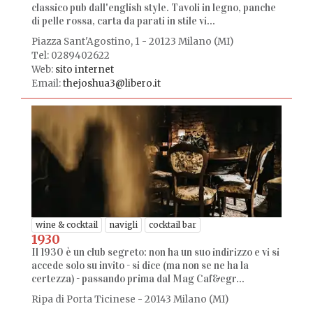
classico pub dall'english style. Tavoli in legno, panche
di pelle rossa, carta da parati in stile vi...
Piazza Sant'Agostino, 1 - 20123 Milano (MI)
Tel: 0289402622
Web:
sito internet
Email:
thejoshua3@libero.it
wine & cocktail
navigli
cocktail bar
1930
Il 1930 è un club segreto: non ha un suo indirizzo e vi si
accede solo su invito - si dice (ma non se ne ha la
certezza) - passando prima dal Mag Caf&egr...
Ripa di Porta Ticinese - 20143 Milano (MI)