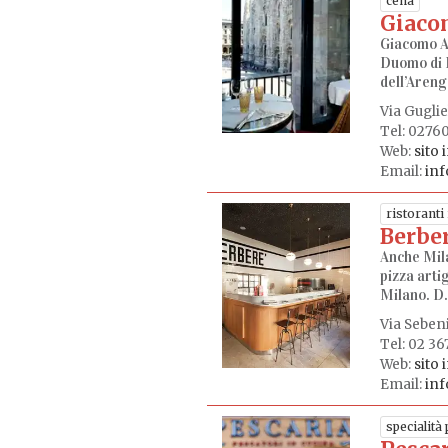
cena
Giaco
Giacomo Ar
Duomo di M
dell’Areng
Via Gugli
Tel: 0276
Web:
sito 
Email:
in
ristoranti 
Berbe
Anche Mila
pizza artig
Milano. D.
Via Sebeni
Tel: 02 3
Web:
sito 
Email:
inf
specialità