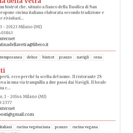
a della Vetra
 un bistrot che, situato a fianco della Basilica di San
ropone cucina italiana elaborata secondo tradizione e
 rivisitazi...
, 3 - 20123 Milano (MI)
403843
internet
tinadellavetra@libero.it
ntemporanea
dehor
bistrot
pranzo
navigli
cena
ti
perti, ecco perché la scelta del nome. Il ristorante 28
rova in una via tranquilla a due passi dai Navigli. Il locale
a c...
o, 1 - 20144 Milano (MI)
9 2377
internet
posti@gmail.com
italiani
cucina vegetariana
pranzo
cucina vegana