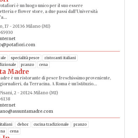
Potafiori è un luogo unico per il suo essere
etteria e flower store, a due passi dall'Università
a...
o, 17 - 20136 Milano (MI)
065930
internet
o@potafiori.com
ale
specialità pesce
ristoranti italiani
dizionale
pranzo
cena
ta Madre
dre è un ristorante di pesce freschissimo proveniente,
giornalieri, da Terracina. A Roma è un’istituzio...
 Pisani, 2 - 20124 Milano (MI)
06138
internet
lano@assuntamadre.com
italiani
dehor
cucina tradizionale
pranzo
ona
cena