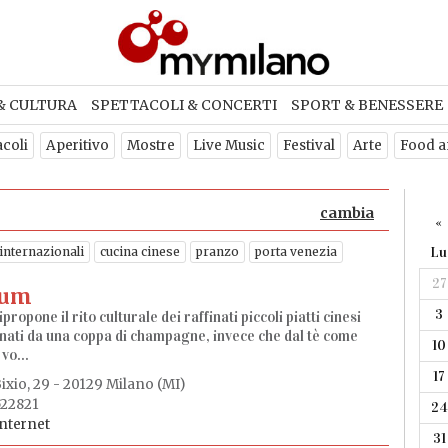
& CULTURA
SPETTACOLI & CONCERTI
SPORT & BENESSERE
acoli
Aperitivo
Mostre
Live Music
Festival
Arte
Food a
cambia
«
 internazionali
cucina cinese
pranzo
porta venezia
Lu
27
Sum
3
ropone il rito culturale dei raffinati piccoli piatti cinesi
ati da una coppa di champagne, invece che dal tè come
10
vo...
17
ixio, 29 - 20129 Milano (MI)
522821
24
internet
31