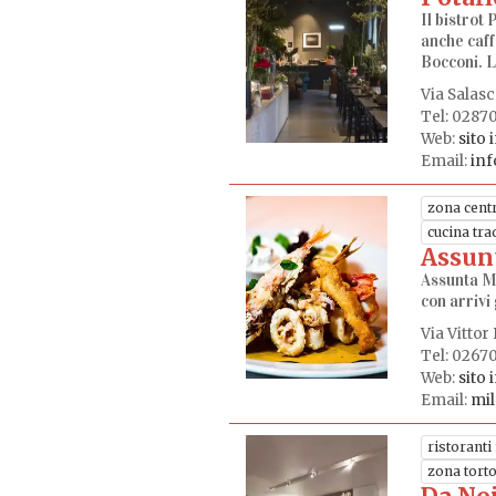
Il bistrot 
anche caff
Bocconi. L'
Via Salasc
Tel: 0287
Web:
sito 
Email:
inf
zona centr
cucina tra
Assun
Assunta Ma
con arrivi 
Via Vittor
Tel: 0267
Web:
sito 
Email:
mi
ristoranti 
zona tort