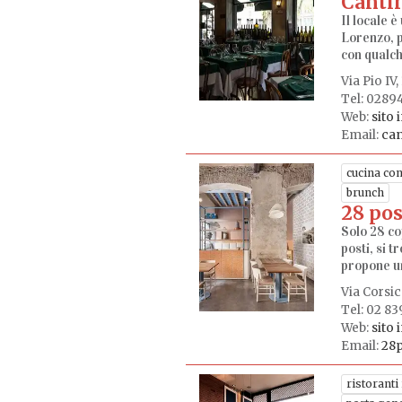
Cantin
Il locale è
Lorenzo, p
con qualche
Via Pio IV
Tel: 0289
Web:
sito 
Email:
can
cucina co
brunch
28 pos
Solo 28 co
posti, si t
propone un
Via Corsic
Tel: 02 83
Web:
sito 
Email:
28
ristoranti 