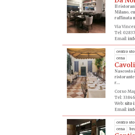
Da Noi
Il ristora
Milano, cu
raffinata m
Via Vincen
Tel: 0283
Email:
inf
centro sto
cena
Cavol
Nascosto i
ristorante
r...
Corso Mag
Tel: 3384
Web:
sito 
Email:
in
centro sto
cena
br