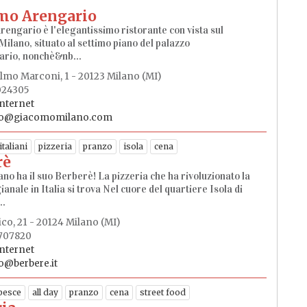
mo Arengario
engario è l'elegantissimo ristorante con vista sul
ilano, situato al settimo piano del palazzo
ario, nonchè&nb...
elmo Marconi, 1 - 20123 Milano (MI)
024305
internet
fo@giacomomilano.com
italiani
pizzeria
pranzo
isola
cena
rè
no ha il suo Berberè! La pizzeria che ha rivoluzionato la
ianale in Italia si trova Nel cuore del quartiere Isola di
..
co, 21 - 20124 Milano (MI)
6707820
internet
o@berbere.it
 pesce
all day
pranzo
cena
street food