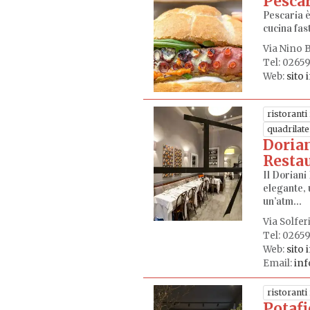
Pescar
Pescaria è
cucina fast
Via Nino B
Tel: 0265
Web:
sito 
ristoranti 
quadrilat
Doria
Resta
Il Doriani
elegante, u
un’atm...
Via Solfer
Tel: 0265
Web:
sito 
Email:
inf
ristoranti 
Potafi