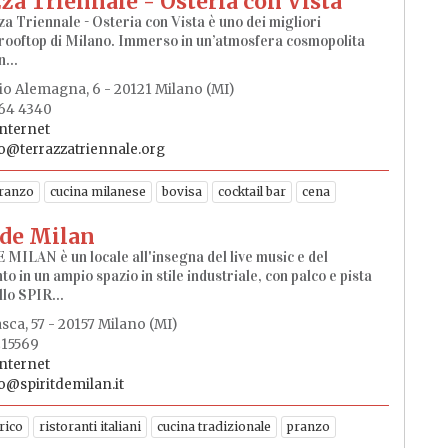
za Triennale - Osteria con Vista
a Triennale - Osteria con Vista è uno dei migliori
 rooftop di Milano. Immerso in un’atmosfera cosmopolita
...
lio Alemagna, 6 - 20121 Milano (MI)
664 4340
internet
o@terrazzatriennale.org
ranzo
cucina milanese
bovisa
cocktail bar
cena
 de Milan
MILAN è un locale all'insegna del live music e del
o in un ampio spazio in stile industriale, con palco e pista
llo SPIR...
sca, 57 - 20157 Milano (MI)
215569
internet
o@spiritdemilan.it
rico
ristoranti italiani
cucina tradizionale
pranzo