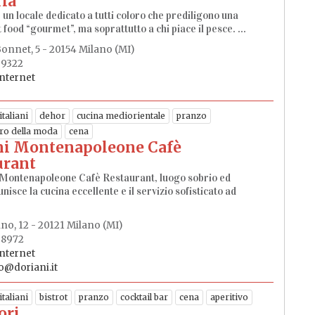
ia
 un locale dedicato a tutti coloro che prediligono una
 food “gourmet”, ma soprattutto a chi piace il pesce. ...
onnet, 5 - 20154 Milano (MI)
99322
internet
italiani
dehor
cucina mediorientale
pranzo
ero della moda
cena
ni Montenapoleone Cafè
urant
 Montenapoleone Cafè Restaurant, luogo sobrio ed
nisce la cucina eccellente e il servizio sofisticato ad
ino, 12 - 20121 Milano (MI)
98972
internet
o@doriani.it
italiani
bistrot
pranzo
cocktail bar
cena
aperitivo
ori