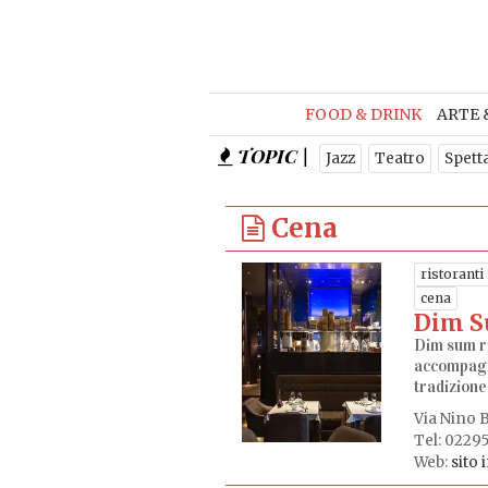
FOOD & DRINK
ARTE 
TOPIC |
Jazz
Teatro
Spett
Cena
ristoranti
cena
Dim 
Dim sum rip
accompagn
tradizione 
Via Nino B
Tel: 0229
Web:
sito 