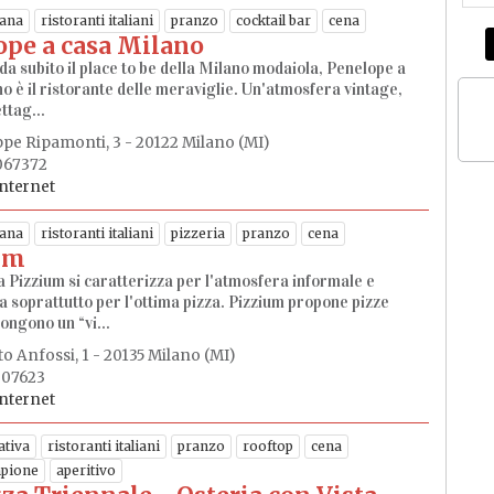
ana
ristoranti italiani
pranzo
cocktail bar
cena
ope a casa Milano
da subito il place to be della Milano modaiola, Penelope a
o è il ristorante delle meraviglie. Un'atmosfera vintage,
ttag...
ppe Ripamonti, 3 - 20122 Milano (MI)
067372
internet
ana
ristoranti italiani
pizzeria
pranzo
cena
um
a Pizzium si caratterizza per l'atmosfera informale e
a soprattutto per l'ottima pizza. Pizzium propone pizze
ongono un “vi...
o Anfossi, 1 - 20135 Milano (MI)
607623
internet
ativa
ristoranti italiani
pranzo
rooftop
cena
pione
aperitivo