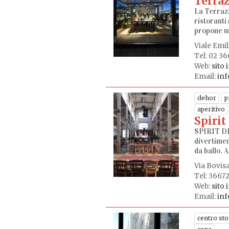
Terraz
La Terrazz
ristoranti
propone un
Viale Emi
Tel: 02 3
Web:
sito 
Email:
inf
dehor
p
aperitivo
Spirit
SPIRIT DE 
divertiment
da ballo. A
Via Bovisa
Tel: 3667
Web:
sito 
Email:
inf
centro sto