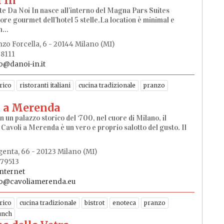
 In
nte Da Noi In nasce all’interno del Magna Pars Suites
ore gourmet dell’hotel 5 stelle.La location è minimal e
...
zo Forcella, 6 - 20144 Milano (MI)
78111
o@danoi-in.it
rico
ristoranti italiani
cucina tradizionale
pranzo
i a Merenda
n un palazzo storico del ‘700, nel cuore di Milano, il
 Cavoli a Merenda è un vero e proprio salotto del gusto. Il
enta, 66 - 20123 Milano (MI)
679513
internet
fo@cavoliamerenda.eu
rico
cucina tradizionale
bistrot
enoteca
pranzo
unch