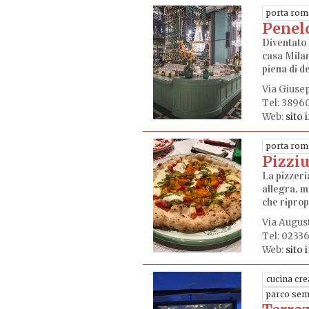
porta rom
Penel
Diventato 
casa Milan
piena di de
Via Giuse
Tel: 3896
Web:
sito 
porta rom
Pizzi
La pizzeri
allegra, m
che riprop
Via August
Tel: 0233
Web:
sito 
cucina cre
parco sem