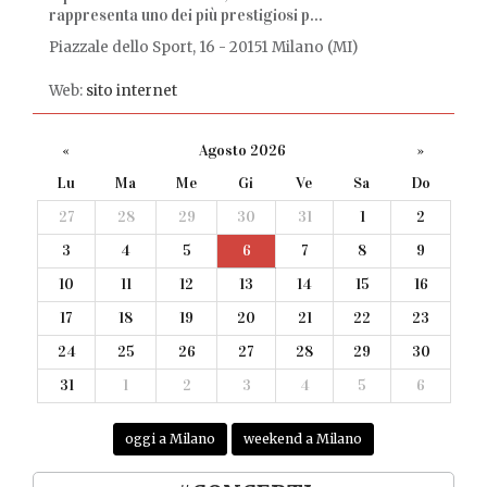
rappresenta uno dei più prestigiosi p...
Piazzale dello Sport, 16 - 20151 Milano (MI)
Web:
sito internet
«
Agosto 2026
»
Lu
Ma
Me
Gi
Ve
Sa
Do
27
28
29
30
31
1
2
3
4
5
6
7
8
9
10
11
12
13
14
15
16
17
18
19
20
21
22
23
24
25
26
27
28
29
30
31
1
2
3
4
5
6
oggi a Milano
weekend a Milano