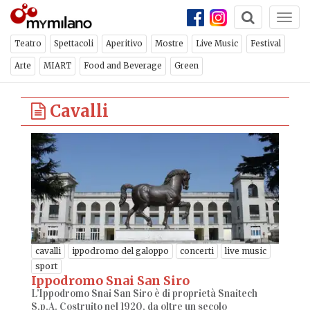
Togg
navi
Teatro
Spettacoli
Aperitivo
Mostre
Live Music
Festival
Arte
MIART
Food and Beverage
Green
Cavalli
cavalli
ippodromo del galoppo
concerti
live music
sport
Ippodromo Snai San Siro
L’Ippodromo Snai San Siro è di proprietà Snaitech
S.p.A. Costruito nel 1920, da oltre un secolo