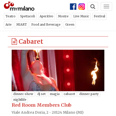
Togg
navi
Teatro
Spettacoli
Aperitivo
Mostre
Live Music
Festival
Arte
MIART
Food and Beverage
Green
Cabaret
dinner show
dj set
magia
cabaret
dinner party
nightlife
Red Room Members Club
Viale Andrea Doria, 2 - 20124 Milano (MI)