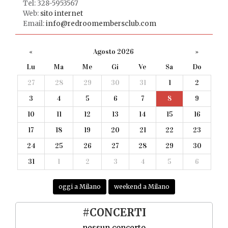
Tel: 328-5953567
Web:
sito internet
Email:
info@redroomembersclub.com
«
Agosto 2026
»
Lu
Ma
Me
Gi
Ve
Sa
Do
27
28
29
30
31
1
2
3
4
5
6
7
8
9
10
11
12
13
14
15
16
17
18
19
20
21
22
23
24
25
26
27
28
29
30
31
1
2
3
4
5
6
oggi a Milano
weekend a Milano
#CONCERTI
nessun concerto