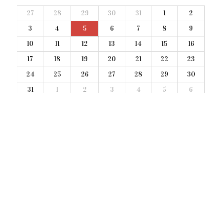
27
28
29
30
31
1
2
3
4
5
6
7
8
9
10
11
12
13
14
15
16
17
18
19
20
21
22
23
24
25
26
27
28
29
30
31
1
2
3
4
5
6
oggi a Milano
weekend a Milano
#CONCERTI
nessun concerto
NEWSLETTER
Iscriviti alla nostra Newsletter
.