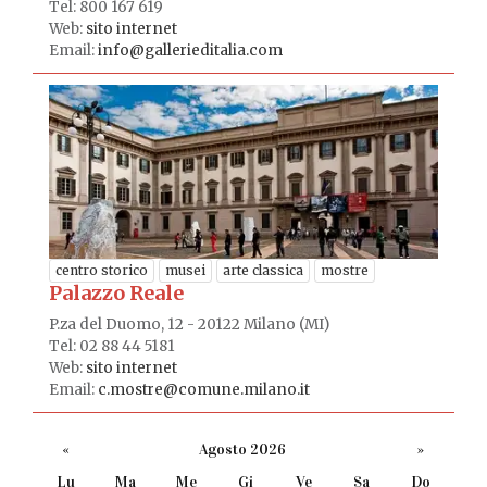
Tel: 800 167 619
Web:
sito internet
Email:
info@gallerieditalia.com
centro storico
musei
arte classica
mostre
Palazzo Reale
P.za del Duomo, 12 - 20122 Milano (MI)
Tel: 02 88 44 5181
Web:
sito internet
Email:
c.mostre@comune.milano.it
«
Agosto 2026
»
Lu
Ma
Me
Gi
Ve
Sa
Do