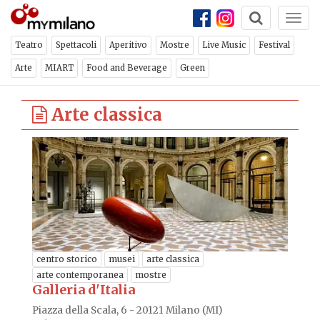
Togg
navi
Teatro
Spettacoli
Aperitivo
Mostre
Live Music
Festival
Arte
MIART
Food and Beverage
Green
Arte classica
centro storico
musei
arte classica
arte contemporanea
mostre
Galleria d'Italia
Piazza della Scala, 6 - 20121 Milano (MI)