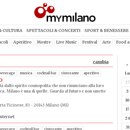
& CULTURA
SPETTACOLI & CONCERTI
SPORT & BENESSERE
acoli
Aperitivo
Mostre
Live Music
Festival
Arte
Food a
cambia
«
beverage
musica
cocktail bar
ristorante
aperitivo
Lu
o
27
ttà dallo spirito cosmopolita che non rinunciano alla loro
ca. Milano è una di quelle. Guarda al futuro e non smette
3
.
10
rta Ticinese, 83 - 20143 Milano (MI)
17
internet
24
31
beverage
cocktail bar
ristorante
aperitivo