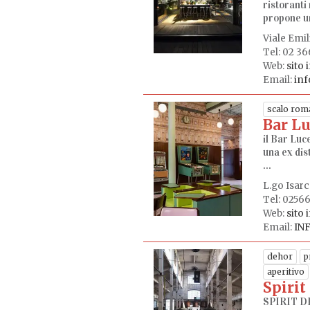
ristoranti
propone un
Viale Emi
Tel: 02 3
Web:
sito 
Email:
inf
scalo rom
Bar L
il Bar Luc
una ex dis
...
L.go Isarc
Tel: 0256
Web:
sito 
Email:
IN
dehor
p
aperitivo
Spirit
SPIRIT DE 