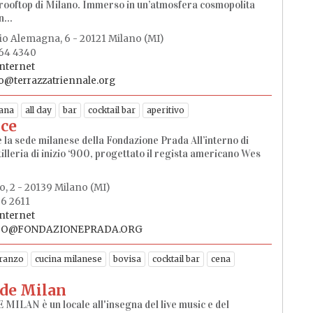
 rooftop di Milano. Immerso in un’atmosfera cosmopolita
...
lio Alemagna, 6 - 20121 Milano (MI)
664 4340
internet
o@terrazzatriennale.org
ana
all day
bar
cocktail bar
aperitivo
uce
e la sede milanese della Fondazione Prada All’interno di
tilleria di inizio ‘900, progettato il regista americano Wes
o, 2 - 20139 Milano (MI)
66 2611
internet
FO@FONDAZIONEPRADA.ORG
ranzo
cucina milanese
bovisa
cocktail bar
cena
 de Milan
MILAN è un locale all'insegna del live music e del