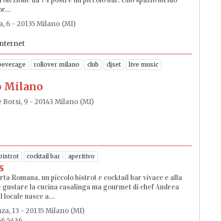
roiezione da 74 posti e un piccolo bar. Uno spazio ibrido
r...
, 6 - 20135 Milano (MI)
internet
beverage
rollover milano
club
djset
live music
o Milano
 Borsi, 9 - 20143 Milano (MI)
bistrot
cocktail bar
aperitivo
s
rta Romana, un piccolo bistrot e cocktail bar vivace e alla
gustare la cucina casalinga ma gourmet di chef Andrea
 locale nasce a...
za, 13 - 20135 Milano (MI)
56 5436