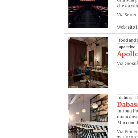
Una sala p
che dà valo
Via Seneca
Web:
sito 
food and 
aperitivo
Apoll
Via Giosuè
dehors
Dabas
In zona Po
moda dove 
Marroni. Il
Via Piacen
Tel: 349 3