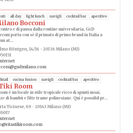
nti
all day
light lunch
navigli
cocktail bar
aperitivo
ilano Bocconi
contro e di pausa dalla routine universitaria, GūD
coni porta con sè il primato di primo brand in Italia a
un at...
elmo Röntgen, 14/16 - 20136 Milano (MI)
050151
internet
cconi@gudmilano.com
ktail
cucina fusion
navigli
cocktail bar
aperitivo
 Tiki Room
oom è un locale in stile tropicale ricco di spunti moai,
e di bambù e fitte trame polinesiane. Qui è possibil pr...
rta Ticinese, 69 - 20143 Milano (MI)
55017
internet
o@ritastikiroom.com