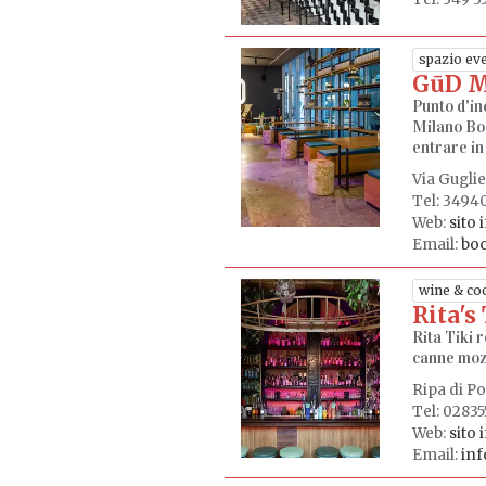
spazio eve
GūD M
Punto d'in
Milano Boc
entrare in 
Via Gugli
Tel: 3494
Web:
sito 
Email:
bo
wine & coc
Rita's
Rita Tiki r
canne mozz
Ripa di Po
Tel: 02835
Web:
sito 
Email:
inf