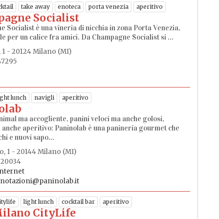
ktail
take away
enoteca
porta venezia
aperitivo
agne Socialist
Socialist è una vineria di nicchia in zona Porta Venezia,
le per un calice fra amici. Da Champagne Socialist si ...
 1 - 20124 Milano (MI)
47295
ight lunch
navigli
aperitivo
olab
imal ma accogliente, panini veloci ma anche golosi,
anche aperitivo: Paninolab è una panineria gourmet che
hi e nuovi sapo...
o, 1 - 20144 Milano (MI)
220034
internet
notazioni@paninolab.it
itylife
light lunch
cocktail bar
aperitivo
ilano CityLife