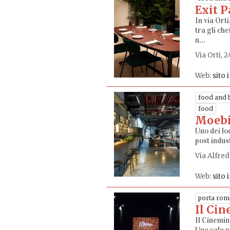
Exit P
In via Ort
tra gli che
n...
Via Orti, 
Web:
sito 
food and 
food
Moeb
Uno dei loc
post indus
Via Alfred
Web:
sito 
porta rom
Il Ci
Il Cinemin