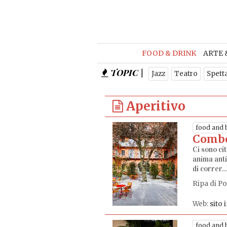
FOOD & DRINK
ARTE 
TOPIC |
Jazz
Teatro
Spett
Aperitivo
food and 
Comb
Ci sono ci
anima anti
di correr..
Ripa di Po
Web:
sito 
food and 