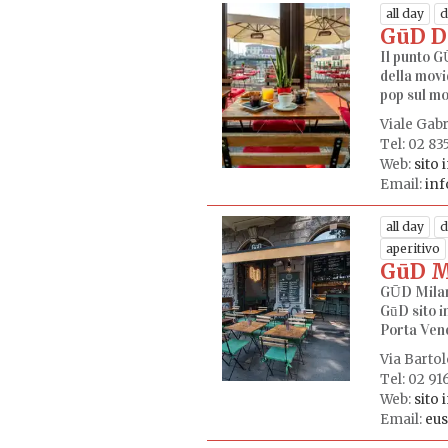
all day
d
GūD D
Il punto G
della movi
pop sul mol
Viale Gabr
Tel: 02 83
Web:
sito 
Email:
inf
all day
d
aperitivo
GūD M
GŪD Milan
GūD sito i
Porta Vene
Via Barto
Tel: 02 9
Web:
sito 
Email:
eu