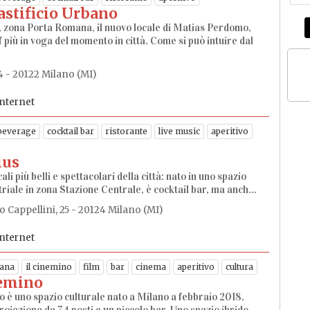
astificio Urbano
i, zona Porta Romana, il nuovo locale di Matias Perdomo,
f più in voga del momento in città. Come si può intuire dal
24 - 20122 Milano (MI)
internet
beverage
cocktail bar
ristorante
live music
aperitivo
ius
ali più belli e spettacolari della città: nato in uno spazio
triale in zona Stazione Centrale, è cocktail bar, ma anch...
o Cappellini, 25 - 20124 Milano (MI)
internet
ana
il cinemino
film
bar
cinema
aperitivo
cultura
nemino
o è uno spazio culturale nato a Milano a febbraio 2018.