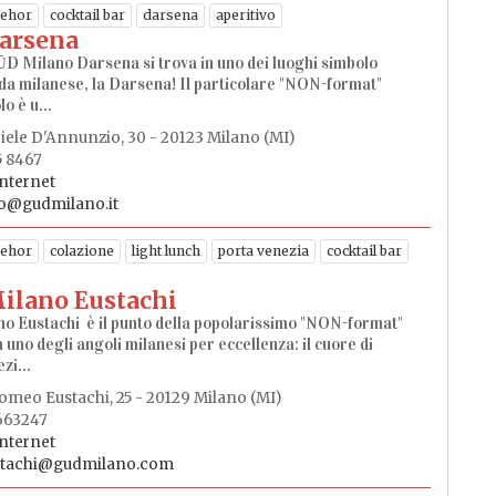
ehor
cocktail bar
darsena
aperitivo
arsena
ŪD Milano Darsena si trova in uno dei luoghi simbolo
da milanese, la Darsena! Il particolare "NON-format"
o è u...
iele D'Annunzio, 30 - 20123 Milano (MI)
5 8467
internet
o@gudmilano.it
ehor
colazione
light lunch
porta venezia
cocktail bar
ilano Eustachi
o Eustachi è il punto della popolarissimo "NON-format"
n uno degli angoli milanesi per eccellenza: il cuore di
zi...
lomeo Eustachi, 25 - 20129 Milano (MI)
1663247
internet
stachi@gudmilano.com