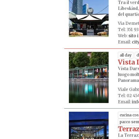
Tra il verd
Libeskind,
del quarti
Via Demetr
Tel: 351 9
Web:
sito 
Email:
cit
all day
d
Vista 
Vista Darse
luogo molt
Panorama 
Viale Gabr
Tel: 02 4
Email:
inf
cucina cre
parco sem
Terraz
La Terrazz