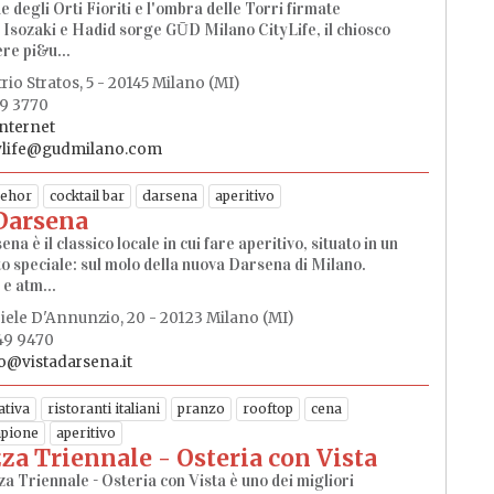
e degli Orti Fioriti e l'ombra delle Torri firmate
 Isozaki e Hadid sorge GŪD Milano CityLife, il chiosco
ere pi&u...
io Stratos, 5 - 20145 Milano (MI)
39 3770
internet
ylife@gudmilano.com
ehor
cocktail bar
darsena
aperitivo
Darsena
na è il classico locale in cui fare aperitivo, situato in un
o speciale: sul molo della nuova Darsena di Milano.
e atm...
iele D'Annunzio, 20 - 20123 Milano (MI)
549 9470
o@vistadarsena.it
ativa
ristoranti italiani
pranzo
rooftop
cena
pione
aperitivo
za Triennale - Osteria con Vista
a Triennale - Osteria con Vista è uno dei migliori