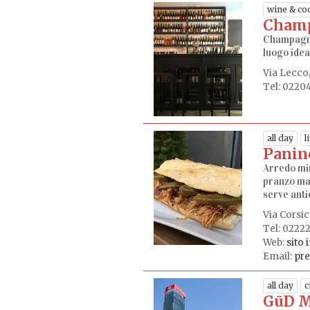
wine & coc
Champ
Champagne 
luogo idea
Via Lecco,
Tel: 0220
all day
l
Panin
Arredo min
pranzo ma 
serve antic
Via Corsic
Tel: 0222
Web:
sito 
Email:
pre
all day
c
GūD M