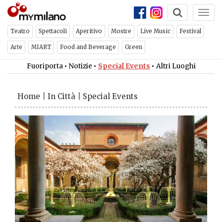
Togg
navi
Teatro
Spettacoli
Aperitivo
Mostre
Live Music
Festival
Arte
MIART
Food and Beverage
Green
Fuoriporta
•
Notizie
•
Special Events
•
Altri Luoghi
Home
|
In Città
|
Special Events