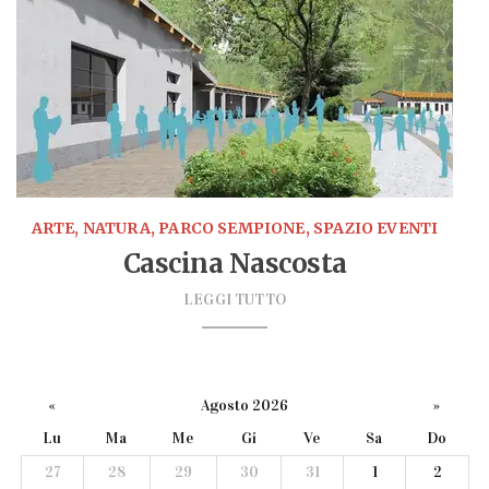
ARTE, NATURA, PARCO SEMPIONE, SPAZIO EVENTI
Cascina Nascosta
LEGGI TUTTO
«
Agosto 2026
»
Lu
Ma
Me
Gi
Ve
Sa
Do
27
28
29
30
31
1
2