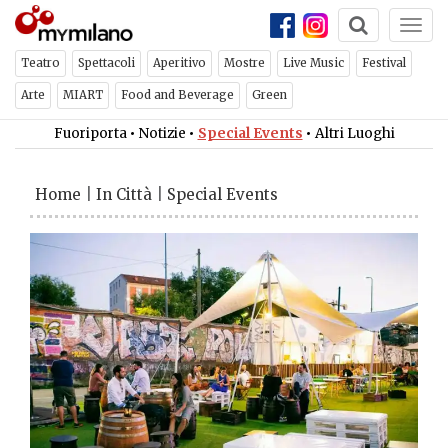
Togg
navi
Teatro
Spettacoli
Aperitivo
Mostre
Live Music
Festival
Arte
MIART
Food and Beverage
Green
Fuoriporta
•
Notizie
•
Special Events
•
Altri Luoghi
Home
|
In Città
|
Special Events