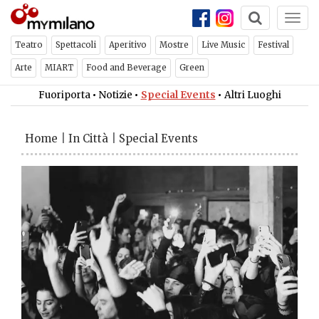
Togg
navi
Teatro
Spettacoli
Aperitivo
Mostre
Live Music
Festival
Arte
MIART
Food and Beverage
Green
Fuoriporta
•
Notizie
•
Special Events
•
Altri Luoghi
Home
|
In Città
|
Special Events