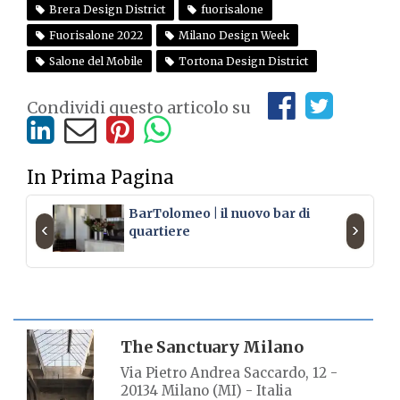
Brera Design District
fuorisalone
Fuorisalone 2022
Milano Design Week
Salone del Mobile
Tortona Design District
Condividi questo articolo su
In Prima Pagina
BarTolomeo | il nuovo bar di
‹
›
quartiere
SCHEDA LUOGO
The Sanctuary Milano
Via Pietro Andrea Saccardo, 12 -
20134 Milano (MI) - Italia