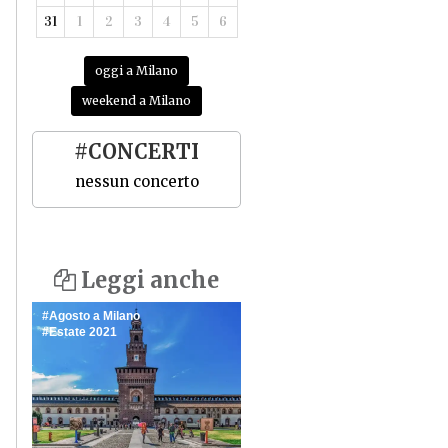
31
1
2
3
4
5
6
oggi a Milano
weekend a Milano
#CONCERTI
nessun concerto
Leggi anche
Agosto a Milano
Estate 2021