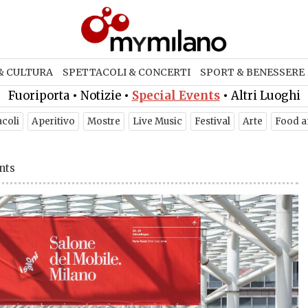
& CULTURA
SPETTACOLI & CONCERTI
SPORT & BENESSERE
Fuoriporta
•
Notizie
•
Special Events
•
Altri Luoghi
acoli
Aperitivo
Mostre
Live Music
Festival
Arte
Food a
nts