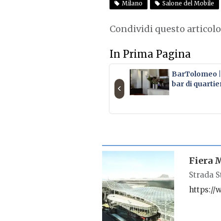
Milano
Salone del Mobile
Condividi questo articolo
In Prima Pagina
BarTolomeo | 
bar di quartie
‹
SCHEDA LUOGO
Fiera 
Strada S
https://