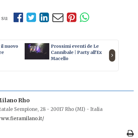
 su
il nuovo
Prossimi eventi de Le
Ar
re
Cannibale | Party all'Ex
›
Macello
Milano Rho
tatale Sempione, 28 - 20017 Rho (MI) - Italia
www.fieramilano.it/