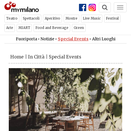
Togg
ch
×
NEWSLETTER
navi
Teatro
Spettacoli
Aperitivo
Mostre
Live Music
Festival
Arte
MIART
Food and Beverage
Green
Iscriviti per ricevere ogni
Fuoriporta
•
Notizie
•
Special Events
•
Altri Luoghi
settimana la newsletter con gli
eventi di Milano
Home
|
In Città
|
Special Events
ISCRIVITI
CHIUDI