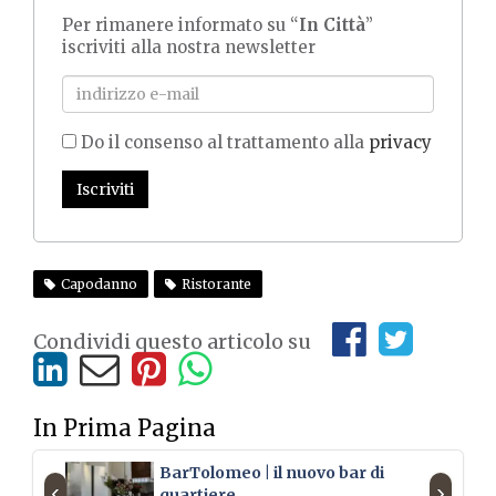
Per rimanere informato su “
In Città
”
iscriviti alla nostra newsletter
Do il consenso al trattamento alla
privacy
Iscriviti
Capodanno
Ristorante
Condividi questo articolo su
In Prima Pagina
BarTolomeo | il nuovo bar di
‹
›
quartiere