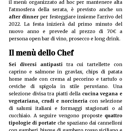
il menù organizzato ad hoc per mantenere alta
l'atmosfera della serata, è previsto anche un
after dinner
per festeggiare insieme l'arrivo del
2022. La festa inizierà dal primo minuto del
nuovo anno e prevede al prezzo di 70€ a
persona open bar di vino, prosecco e long drink.
Il menù dello Chef
Sei diversi antipasti
tra cui tartellette con
caprino e salmone in gravlax, chips di patata
home made con crema al pecorino e tartufo o
ceviche di spigola in stile peruviano. Una
selezione divisa tra piatti della
cucina vegana e
vegetariana, crudi e norcineria
con selezione
di salumi italiani e formaggi stagionati o al
cucchiaio. A seguire vengono proposte
quattro
tipologie di portate
che spaziano dai cannelloni
con gamberi, bisque di gambero rosso siciliano e