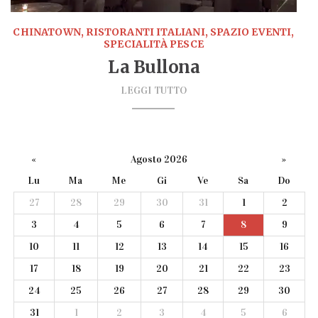
CHINATOWN, RISTORANTI ITALIANI, SPAZIO EVENTI,
SPECIALITÀ PESCE
La Bullona
LEGGI TUTTO
«
Agosto 2026
»
Lu
Ma
Me
Gi
Ve
Sa
Do
27
28
29
30
31
1
2
3
4
5
6
7
8
9
10
11
12
13
14
15
16
17
18
19
20
21
22
23
24
25
26
27
28
29
30
31
1
2
3
4
5
6