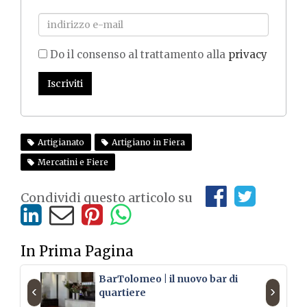
Do il consenso al trattamento alla
privacy
Iscriviti
Artigianato
Artigiano in Fiera
Mercatini e Fiere
Condividi questo articolo su
In Prima Pagina
BarTolomeo | il nuovo bar di
‹
›
quartiere