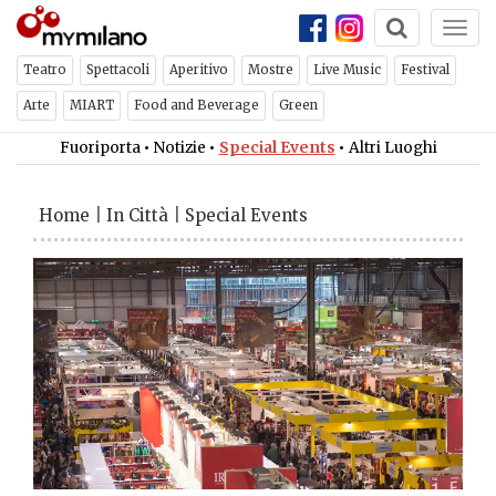
Togg
navi
Teatro
Spettacoli
Aperitivo
Mostre
Live Music
Festival
Arte
MIART
Food and Beverage
Green
Fuoriporta
•
Notizie
•
Special Events
•
Altri Luoghi
Home
|
In Città
|
Special Events