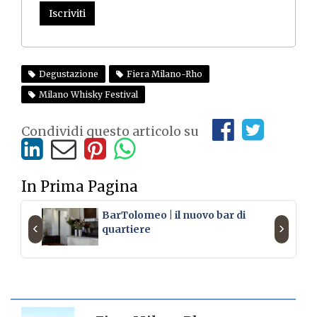
Iscriviti
Degustazione
Fiera Milano-Rho
Milano Whisky Festival
Condividi questo articolo su
In Prima Pagina
BarTolomeo | il nuovo bar di
‹
›
quartiere
SCHEDA LUOGO