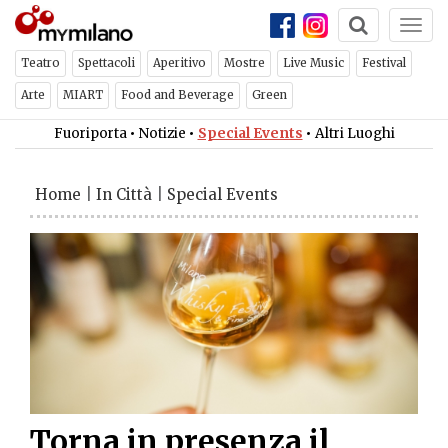
Togg
navi
Teatro
Spettacoli
Aperitivo
Mostre
Live Music
Festival
Arte
MIART
Food and Beverage
Green
Fuoriporta
•
Notizie
•
Special Events
•
Altri Luoghi
Home
|
In Città
|
Special Events
Torna in presenza il