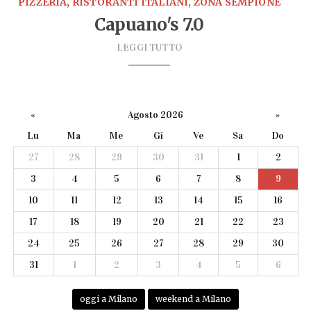
PIZZERIA, RISTORANTI ITALIANI, ZONA SEMPIONE
Capuano's 7.0
LEGGI TUTTO
«
Agosto 2026
»
Lu
Ma
Me
Gi
Ve
Sa
Do
27
28
29
30
31
1
2
3
4
5
6
7
8
9
10
11
12
13
14
15
16
17
18
19
20
21
22
23
24
25
26
27
28
29
30
31
1
2
3
4
5
6
oggi a Milano
weekend a Milano