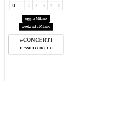
31
1
2
3
4
5
6
oggi a Milano
weekend a Milano
#CONCERTI
nessun concerto