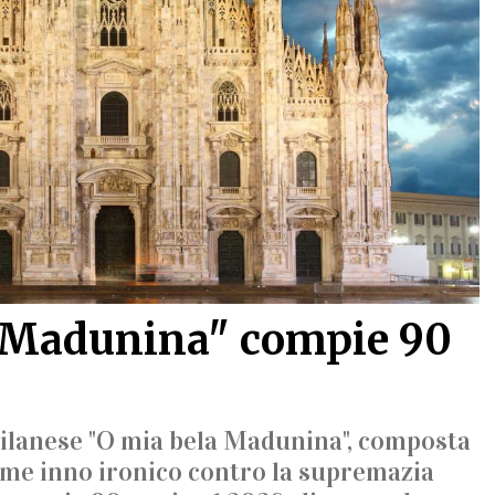
 Madunina" compie 90
ilanese "O mia bela Madunina", composta
ome inno ironico contro la supremazia