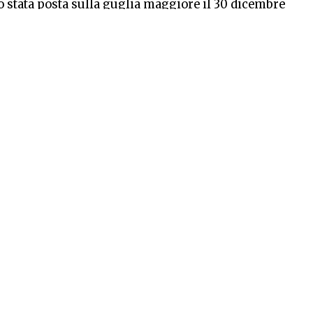
o stata posta sulla guglia maggiore il 30 dicembre
e riservata
:18:43
Per rimanere informato su “
In Città
” iscriviti alla
nostra newsletter
Do il consenso al trattamento alla
privacy
Iscriviti
 su