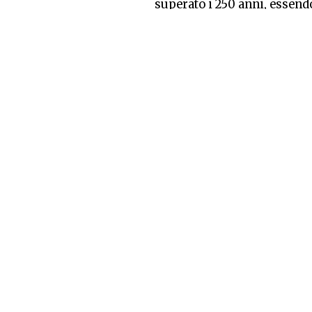
superato i 250 anni, essend
1774.
© myMilano - Riproduzion
Aggiornato il: 30/04/2026 12
Condividi questo articolo