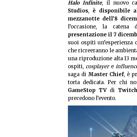
Halo Infinite
, il nuovo c
Studios
,
è disponibile a
mezzanotte dell’8 dice
l’occasione, la catena
presentazione il 7 dicembr
suoi ospiti un’esperienza 
che ricreeranno le ambient
una riproduzione alta 13 m
ospiti,
cosplayer
e
influenc
saga di
Master Chief
, è 
torta dedicata. Per chi no
GameStop TV
di
Twitc
precedono l’evento.