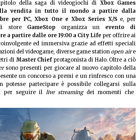
apitolo della saga di videogiochi di
Xbox Games
lla vendita in tutto il mondo a partire dalla
mbre per PC, Xbox One e Xbox Series X/S
e, per
 di store
GameStop
organizza un
evento di
e a partire dalle ore 19:00 a City Life
per offrire ai
coinvolgente ed immersiva grazie ad effetti speciali
azioni del videogame, diverse game station
open air
e
etri di
Master Chief
protagonista di Halo. Oltre a ciò
er
sono presenti per giocare al nuovo capitolo della
presente un concorso a premi e un rinfresco con una
n potesse partecipare è possibile collegarsi sulla
h
per seguire il
live streaming
dei momenti che