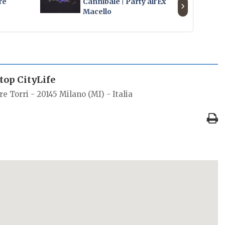
re
Cannibale | Party all'Ex
›
Macello
op CityLife
re Torri - 20145 Milano (MI) - Italia