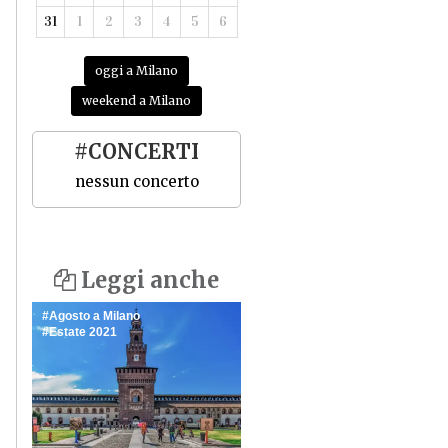
31
1
2
3
4
5
6
oggi a Milano
weekend a Milano
#CONCERTI
nessun concerto
Leggi anche
Agosto a Milano
Estate 2021