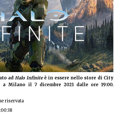
ato ad
Halo Infinite
è in essere nello store di City
i a Milano il 7 dicembre 2021 dalle ore 19:00.
e riservata
:00:38