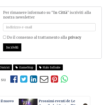
Per rimanere informato su “
In Città
” iscriviti alla
nostra newsletter
Do il consenso al trattamento alla
privacy
Iscriviti
istrict
GameStop
Halo Infinite
 su
il nuovo
Prossimi eventi de Le
Ar