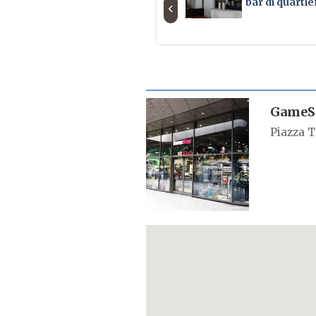
bar di quartie
‹
SCHEDA LUOGO
GameSt
Piazza T