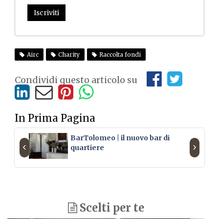
Iscriviti
Airc
Charity
Raccolta fondi
Condividi questo articolo su
In Prima Pagina
BarTolomeo | il nuovo bar di
‹
›
quartiere
Scelti per te