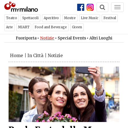
Togg
navi
Teatro
Spettacoli
Aperitivo
Mostre
Live Music
Festival
Arte
MIART
Food and Beverage
Green
Fuoriporta
•
Notizie
•
Special Events
•
Altri Luoghi
Home
|
In Città
|
Notizie