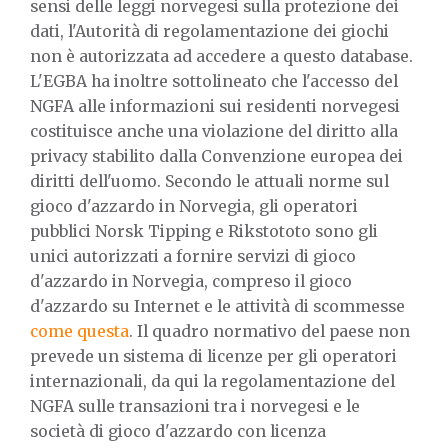
sensi delle leggi norvegesi sulla protezione dei
dati, l'Autorità di regolamentazione dei giochi
non è autorizzata ad accedere a questo database.
L'EGBA ha inoltre sottolineato che l'accesso del
NGFA alle informazioni sui residenti norvegesi
costituisce anche una violazione del diritto alla
privacy stabilito dalla Convenzione europea dei
diritti dell'uomo. Secondo le attuali norme sul
gioco d'azzardo in Norvegia, gli operatori
pubblici Norsk Tipping e Rikstototo sono gli
unici autorizzati a fornire servizi di gioco
d'azzardo in Norvegia, compreso il gioco
d'azzardo su Internet e le attività di scommesse
come questa
. Il quadro normativo del paese non
prevede un sistema di licenze per gli operatori
internazionali, da qui la regolamentazione del
NGFA sulle transazioni tra i norvegesi e le
società di gioco d'azzardo con licenza