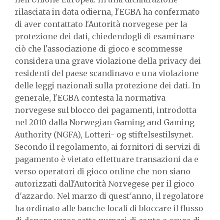
rilasciata in data odierna, l'EGBA ha confermato
di aver contattato l'Autorità norvegese per la
protezione dei dati, chiedendogli di esaminare
ciò che l'associazione di gioco e scommesse
considera una grave violazione della privacy dei
residenti del paese scandinavo e una violazione
delle leggi nazionali sulla protezione dei dati. In
generale, l'EGBA contesta la normativa
norvegese sul blocco dei pagamenti, introdotta
nel 2010 dalla Norwegian Gaming and Gaming
Authority (NGFA), Lotteri- og stiftelsestilsynet.
Secondo il regolamento, ai fornitori di servizi di
pagamento è vietato effettuare transazioni da e
verso operatori di gioco online che non siano
autorizzati dall'Autorità Norvegese per il gioco
d'azzardo. Nel marzo di quest'anno, il regolatore
ha ordinato alle banche locali di bloccare il flusso