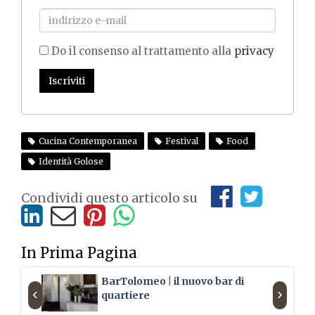
Do il consenso al trattamento alla
privacy
Iscriviti
Cucina Contemporanea
Festival
Food
Identità Golose
Condividi questo articolo su
In Prima Pagina
BarTolomeo | il nuovo bar di
‹
›
quartiere