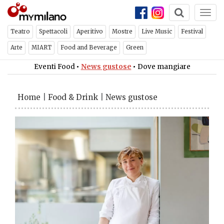
Togg
navi
Teatro
Spettacoli
Aperitivo
Mostre
Live Music
Festival
Arte
MIART
Food and Beverage
Green
Eventi Food
•
News gustose
•
Dove mangiare
Home
|
Food & Drink
|
News gustose