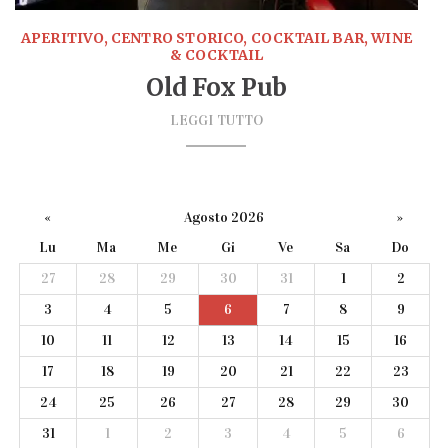
APERITIVO, CENTRO STORICO, COCKTAIL BAR, WINE
& COCKTAIL
Old Fox Pub
LEGGI TUTTO
«
Agosto 2026
»
Lu
Ma
Me
Gi
Ve
Sa
Do
27
28
29
30
31
1
2
3
4
5
6
7
8
9
10
11
12
13
14
15
16
17
18
19
20
21
22
23
24
25
26
27
28
29
30
31
1
2
3
4
5
6