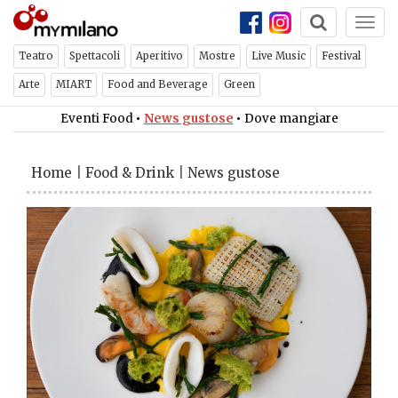
Togg
navi
Teatro
Spettacoli
Aperitivo
Mostre
Live Music
Festival
Arte
MIART
Food and Beverage
Green
Eventi Food
•
News gustose
•
Dove mangiare
Home
|
Food & Drink
|
News gustose