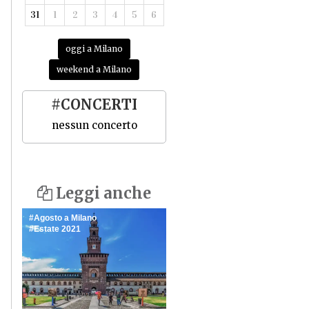
31
1
2
3
4
5
6
oggi a Milano
weekend a Milano
#CONCERTI
nessun concerto
Leggi anche
Agosto a Milano
Estate 2021