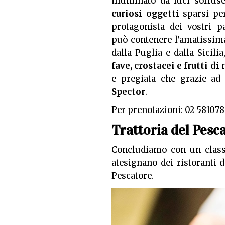
illuminato da luci soffus
curiosi oggetti
sparsi per
protagonista dei vostri pa
può contenere l'amatissim
dalla Puglia e dalla Sicilia
fave, crostacei e frutti di
e pregiata che grazie ad
Spector
.
Per prenotazioni: 02 58107
Trattoria del Pesc
Concludiamo con un classi
atesignano dei ristoranti di
Pescatore.