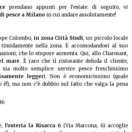
ce
prendano appunti per l'estate: di seguito, vi
 di pesce a Milano
in cui andare assolutamente!
eppe Colombo,
in zona Città Studi
, un piccolo locale
 timidamente nella zona. È accomodandosi al suo
nazioni, che lo stupore aumenta. Qui, allo Charmant,
el mare
. È raro che il ristorante deluda il cliente,
a sia molto semplice: servire pesce freschissimo
cisamente legger
i. Non è economicissimo (quale
o è!), ma non c'è dubbio sul fatto che valga la pena
136
e,
l'osteria la Risacca 6
(Via Marcona, 6) accoglie