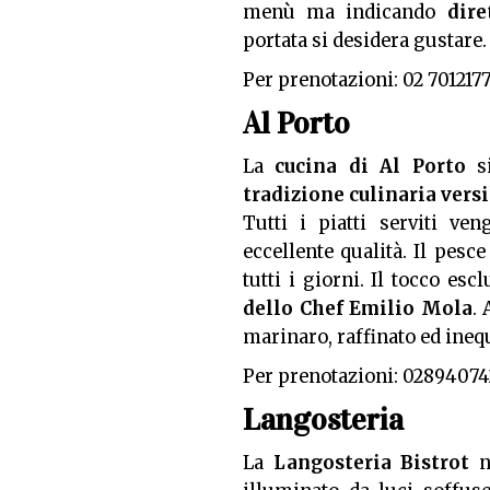
menù ma indicando
dire
portata si desidera gustare.
Per prenotazioni: 02 70121
Al Porto
La
cucina di Al Porto
si
tradizione culinaria versi
Tutti i piatti serviti v
eccellente qualità. Il pesc
tutti i giorni. Il tocco esc
dello Chef Emilio Mola
. 
marinaro, raffinato ed ineq
Per prenotazioni: 02894074
Langosteria
La
Langosteria Bistrot
no