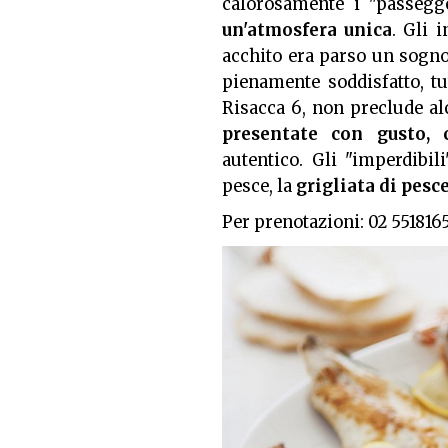
calorosamente i "passegge
un'atmosfera unica
. Gli 
acchito era parso un sogn
pienamente soddisfatto, tut
Risacca 6, non preclude al
presentate con gusto, 
autentico. Gli "imperdibil
pesce, la
grigliata di pesc
Per prenotazioni: 02 551816