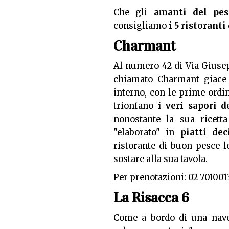
Che gli
amanti del pes
consigliamo
i 5 ristoranti
Charmant
Al numero 42 di Via Gius
chiamato Charmant giace
interno, con le prime ordi
trionfano
i veri sapori d
nonostante la sua ricett
"elaborato" in
piatti de
ristorante di buon pesce l
sostare alla sua tavola.
Per prenotazioni: 02 70100
La Risacca 6
Come a bordo di una nav