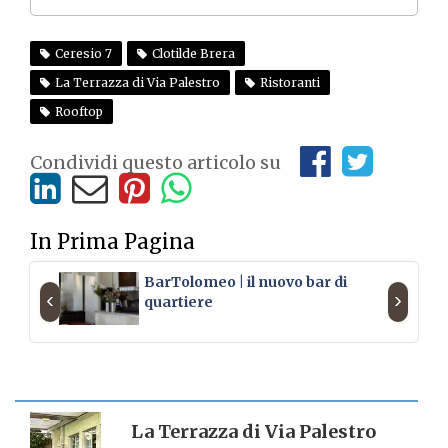
Ceresio 7
Clotilde Brera
La Terrazza di Via Palestro
Ristoranti
Rooftop
Condividi questo articolo su
In Prima Pagina
BarTolomeo | il nuovo bar di
‹
›
quartiere
SCHEDA LUOGO
La Terrazza di Via Palestro