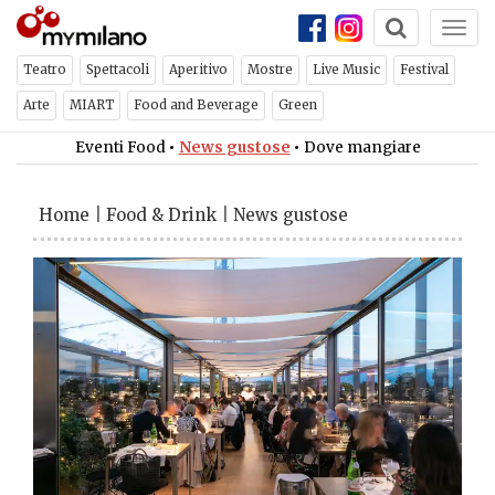
Togg
navi
Teatro
Spettacoli
Aperitivo
Mostre
Live Music
Festival
Arte
MIART
Food and Beverage
Green
Eventi Food
•
News gustose
•
Dove mangiare
Home
|
Food & Drink
|
News gustose