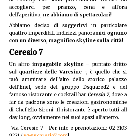
accoglierci per pranzo, cena e all'ora
dell'aperitivo,
ne abbiamo di spettacolari!
Abbiamo deciso di suggerirvi in particolare
quattro imperdibili indirizzi panoramici
ognuno
con un diverso, magnifico skyline sulla città!
Ceresio 7
Un altro
impagabile skyline
– puntato dritto
sul quartiere delle Varesine
-, è quello che si
può ammirare dell’alto dello storico palazzo
dell’Enel, sede del gruppo Dsquared2 e del
famoso ristorante e cocktail bar
Ceresio 7
, dove a
far da padrone sono le creazioni gastronomiche
di Chef Elio Sironi. Il ristorante è aperto tutti all
day long, ovviamente nei suoi spazi all'aperto.
[Via Ceresio 7 - Per info e prenotazioni: 02 3103
9221 /
www.ceresio7.com
]