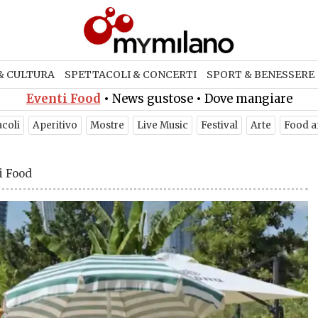
& CULTURA
SPETTACOLI & CONCERTI
SPORT & BENESSERE
Eventi Food
•
News gustose
•
Dove mangiare
acoli
Aperitivo
Mostre
Live Music
Festival
Arte
Food a
i Food