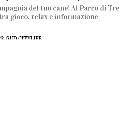
ompagnia del tuo cane! Al Parco di Tre
tra gioco, relax e informazione
 @ GUD CITYLIFE
ia del tuo cane!
ue-giorni tra gioco, relax e informazione. Un evento
GUD CityLife e Tavo per celebrare il legame con i
come viaggiare insieme in modo consapevole.
e riservata
:17:10
Per rimanere informato su “
Food & Drink
” iscriviti
alla nostra newsletter