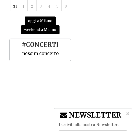
31
1
2
3
4
5
6
oggi a Milano
weekend a Milano
#CONCERTI
nessun concerto
NEWSLETTER
Iscriviti alla nostra Newsletter
.