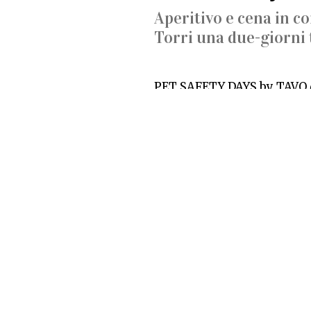
Aperitivo e cena in c
Torri una due-giorni 
PET SAFETY DAYS by TAVO
Aperitivo e cena in compagn
Al Parco di Tre Torri una d
nato in collaborazione tra 
nostri animali e scoprire 
© myMilano - Riproduzion
Aggiornato il: 07/05/2026 09