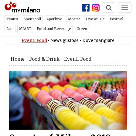
Togg
navi
Teatro
Spettacoli
Aperitivo
Mostre
Live Music
Festival
Arte
MIART
Food and Beverage
Green
Eventi Food
•
News gustose
•
Dove mangiare
Home
|
Food & Drink
|
Eventi Food