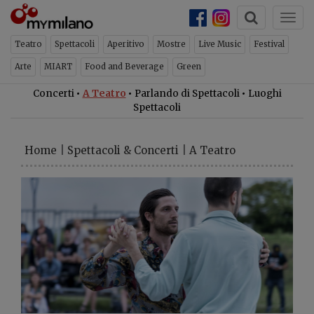
Togg
ch
×
NEWSLETTER
navi
Teatro
Spettacoli
Aperitivo
Mostre
Live Music
Festival
Arte
MIART
Food and Beverage
Green
Concerti
•
A Teatro
•
Parlando di Spettacoli
•
Luoghi
Spettacoli
Home
|
Spettacoli & Concerti
|
A Teatro
Iscriviti per ricevere ogni
settimana la newsletter con gli
eventi di Milano
ISCRIVITI