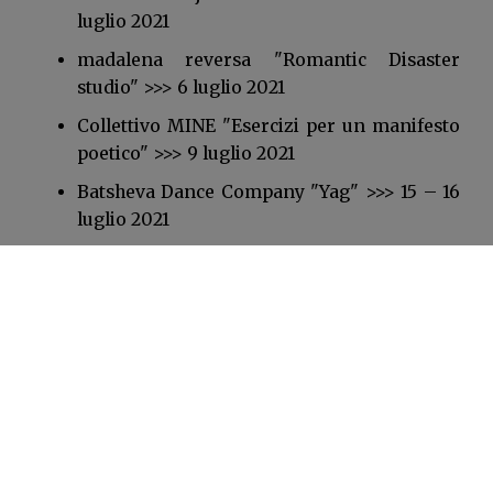
luglio 2021
madalena reversa "Romantic Disaster
studio" >>> 6 luglio 2021
Collettivo MINE "Esercizi per un manifesto
poetico" >>> 9 luglio 2021
Batsheva Dance Company "Yag" >>> 15 – 16
luglio 2021
Luigi De Angelis, Michele Di Stefano,
Lorenzo Gleijeses "Corcovado" >>> 15 – 17
luglio 2021
Ginevra Panzetti / Enrico Ticconi "ARA!
ARA!" >>> 20 – 21 luglio 2021
Di Carlotta Pistone
Aggiornato il: 24/05/2021 16:18:06