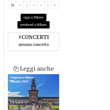
31
1
2
3
4
5
6
oggi a Milano
weekend a Milano
#CONCERTI
nessun concerto
Leggi anche
Agosto a Milano
Estate 2021