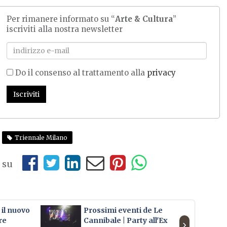
Per rimanere informato su “
Arte & Cultura
”
iscriviti alla nostra newsletter
Do il consenso al trattamento alla
privacy
Iscriviti
Triennale Milano
 su
il nuovo
Prossimi eventi de Le
Ar
re
Cannibale | Party all'Ex
›