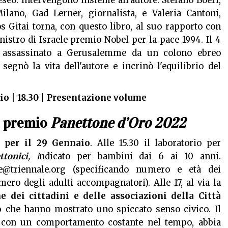
eseo. Intervengono insieme all'autore: Stefano Boeri,
ilano, Gad Lerner, giornalista, e Valeria Cantoni,
s Gitai torna, con questo libro, al suo rapporto con
istro di Israele premio Nobel per la pace 1994. Il 4
 assassinato a Gerusalemme da un colono ebreo
segnò la vita dell'autore e incrinò l'equilibrio del
io | 18.30 | Presentazione volume
e premio
Panettone d’Oro 2022
i per il 29 Gennaio
. Alle 15.30 il laboratorio per
ttonici
, i
ndicato per bambini dai 6 ai 10 anni.
ate@triennale.org (specificando numero e età dei
ero degli adulti accompagnatori). Alle 17, al via la
 dei cittadini e delle associazioni della Città
o
che hanno mostrato uno spiccato senso civico. Il
, con un comportamento costante nel tempo, abbia