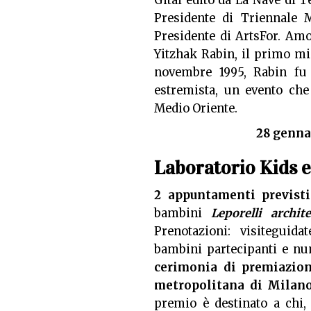
Gitai edito da La Nave di T
Presidente di Triennale M
Presidente di ArtsFor. Amo
Yitzhak Rabin, il primo min
novembre 1995, Rabin fu
estremista, un evento che 
Medio Oriente.
28 genna
Laboratorio Kids 
2 appuntamenti previst
bambini
Leporelli archite
Prenotazioni: visiteguid
bambini partecipanti e num
cerimonia di premiazione
metropolitana di Milan
premio è destinato a chi