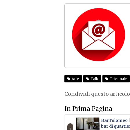
Arte
Talk
Triennale
Condividi questo articolo
In Prima Pagina
BarTolomeo | 
bar di quartie
‹