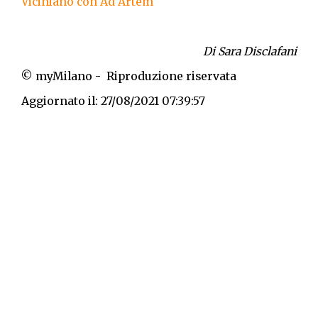
Viciniano con Ad Artem
Di Sara Disclafani
© myMilano - Riproduzione riservata
Aggiornato il: 27/08/2021 07:39:57
Per rimanere informato su “
Arte & Cultura
”
iscriviti alla nostra newsletter