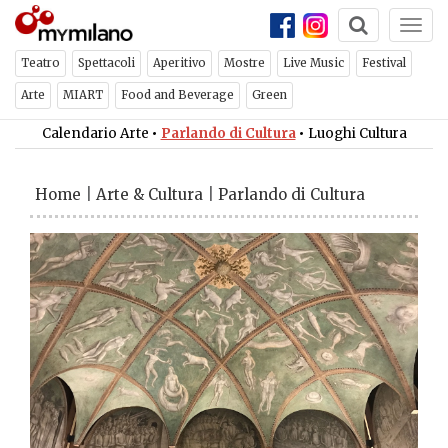
Togg
navi
Teatro
Spettacoli
Aperitivo
Mostre
Live Music
Festival
Arte
MIART
Food and Beverage
Green
Calendario Arte
•
Parlando di Cultura
•
Luoghi Cultura
Home
|
Arte & Cultura
|
Parlando di Cultura