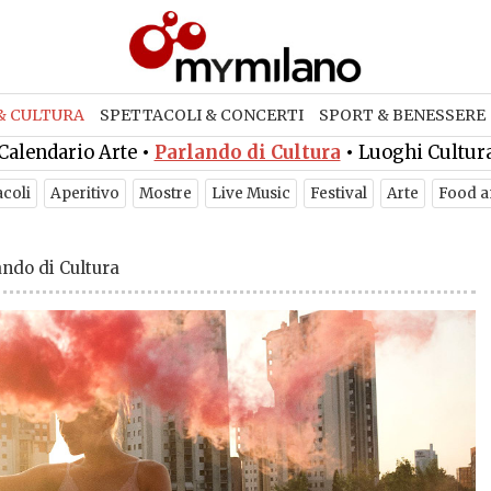
& CULTURA
SPETTACOLI & CONCERTI
SPORT & BENESSERE
Calendario Arte
•
Parlando di Cultura
•
Luoghi Cultur
acoli
Aperitivo
Mostre
Live Music
Festival
Arte
Food a
ando di Cultura