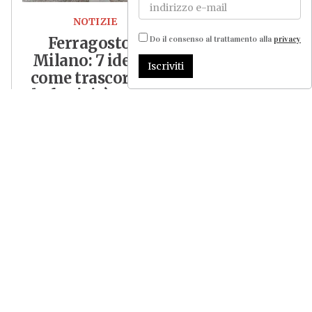
NOTIZIE
Ferragosto a
Do il consenso al trattamento alla
privacy
Milano: 7 idee su
Iscriviti
come trascorrere
la festività estiva
Grigliate, concerti, mostre,
bagni in piscina: per i
milanesi che restano in città,
alcune proposte su come e
dove festeggiare il 15
agosto a Milano e dintorni
LEGGI TUTTO