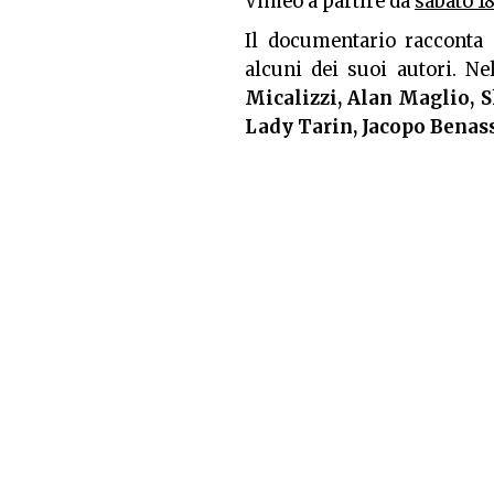
Vimeo a partire da
sabato 18
Il documentario racconta 
alcuni dei suoi autori. Ne
Micalizzi, Alan Maglio, 
Lady Tarin, Jacopo Benass
"Milano come non l'avete m
generato dal magazine Per
propria community di cui f
crescita artistica e culturale
Il documentario sarà dis
Sul canale IG di Art and
Sebastiano Leddi sarà in di
nel racconto, dai protagonisti
Aggiornato il: 17/04/2020 16