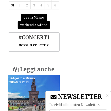
31
1
2
3
4
5
6
oggi a Milano
weekend a Milano
#CONCERTI
nessun concerto
Leggi anche
Agosto a Milano
Estate 2021
NEWSLETTER
Iscriviti alla nostra Newsletter
.