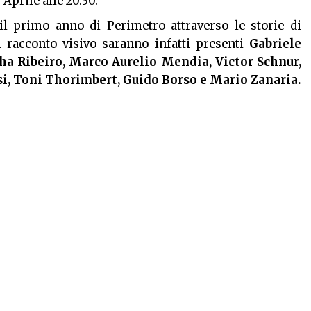
 Aprile alle 20.30
.
il primo anno di Perimetro attraverso le storie di
l racconto visivo saranno infatti presenti
Gabriele
Sha Ribeiro, Marco Aurelio Mendia, Victor Schnur,
i, Toni Thorimbert, Guido Borso e Mario Zanaria.
ai vista"
racconta il movimento fotografico milanese
imetro. Intorno a Perimetro si è creata una vera e
anno parte le generazioni che hanno contribuito alla
 della città tra gli anni ’80 e ’90.
ponibile
QUI
 Vibes (
@artandvibes
), da oggi fino a domenica,
alogo alle 17.00 con alcuni dei personaggi coinvolti
 ai direttori della fotografia, ai registi e ai partner.
:08:25