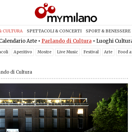
& CULTURA
SPETTACOLI & CONCERTI
SPORT & BENESSERE
Calendario Arte
•
Parlando di Cultura
•
Luoghi Cultur
acoli
Aperitivo
Mostre
Live Music
Festival
Arte
Food a
ando di Cultura