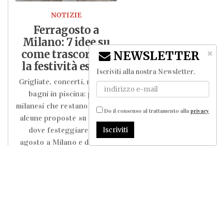
NOTIZIE
Ferragosto a
Milano: 7 idee su
come trascorrere
NEWSLETTER
la festività estiva
Iscriviti alla nostra Newsletter
.
Grigliate, concerti, mostre,
bagni in piscina: per i
milanesi che restano in città,
Do il consenso al trattamento alla
privacy
alcune proposte su come e
Iscriviti
dove festeggiare il 15
agosto a Milano e dintorni
LEGGI TUTTO