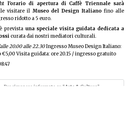
ght
l'orario di apertura di Caffè Triennale sarà
le visitare il
Museo del Design Italiano
fino alle
gresso ridotto a 5 euro.
 è prevista
una speciale visita guidata dedicata a
ossi
curata dai nostri mediatori culturali.
lle 20.00 alle 22.30
Ingresso Museo Design Italiano:
o €5,00 Visita guidata: ore 20.15 / ingresso gratuito
08:47
Per rimanere informato su “
Arte & Cultura
”
iscriviti alla nostra newsletter
Do il consenso al trattamento alla
privacy