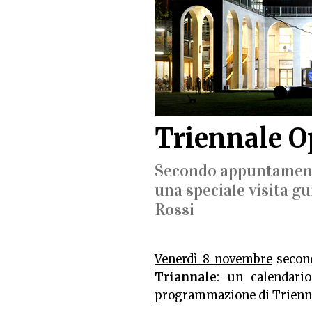
Triennale O
Secondo appuntamento
una speciale visita gu
Rossi
Venerdì 8 novembre
second
Triannale
: un calendari
programmazione di Trienn