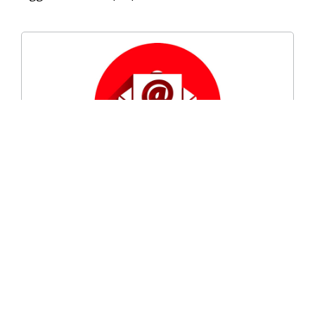
Per rimanere informato su “
Arte & Cultura
”
iscriviti alla nostra newsletter
Do il consenso al trattamento alla
privacy
Iscriviti