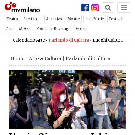
Togg
navi
Teatro
Spettacoli
Aperitivo
Mostre
Live Music
Festival
Arte
MIART
Food and Beverage
Green
Calendario Arte
•
Parlando di Cultura
•
Luoghi Cultura
Home
|
Arte & Cultura
|
Parlando di Cultura