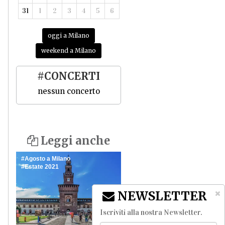
31
1
2
3
4
5
6
oggi a Milano
weekend a Milano
#CONCERTI
nessun concerto
Leggi anche
Agosto a Milano
Estate 2021
NEWSLETTER
Iscriviti alla nostra Newsletter
.