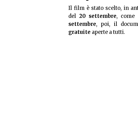
Il film è stato scelto, in a
del
20 settembre
, come 
settembre
, poi, il docu
gratuite
aperte a tutti.
Nel documentario sono racco
dello stilista geniale e pr
moda tra gli anni 90 e i D
moda inglese“.
Serata inaugurale del 20 
ingresso gratuito fino ad
Aggiornato il: 17/09/2018 18: