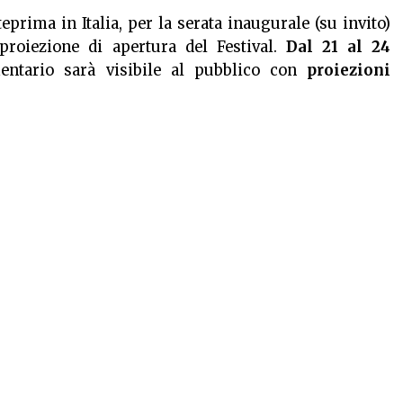
nteprima in Italia, per la serata inaugurale (su invito)
proiezione di apertura del Festival.
Dal 21 al 24
mentario sarà visibile al pubblico con
proiezioni
lti filmati inediti e di backstage riguardo il lavoro
ovocatorio. Colui che ha segnato indissolubilmente la
uemila e che viene ricordato come “Re ribelle della
settembre su invito
Proiezioni dal 21 al 24 settembre:
 esaurimento posti (programma completo consultabile
QUI
)
00:14
Per rimanere informato su “
Arte & Cultura
”
iscriviti alla nostra newsletter