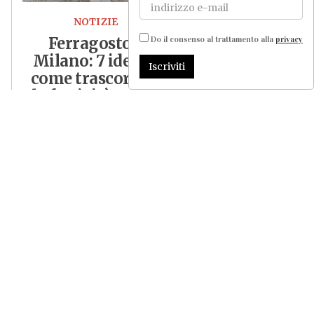
NOTIZIE
Ferragosto a
Do il consenso al trattamento alla
privacy
Milano: 7 idee su
Iscriviti
come trascorrere
la festività estiva
Grigliate, concerti, mostre,
bagni in piscina: per i
milanesi che restano in città,
alcune proposte su come e
dove festeggiare il 15
agosto a Milano e dintorni
LEGGI TUTTO