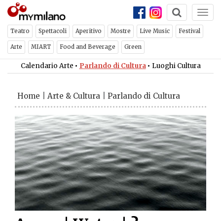
Togg
navi
Teatro
Spettacoli
Aperitivo
Mostre
Live Music
Festival
Arte
MIART
Food and Beverage
Green
Calendario Arte
•
Parlando di Cultura
•
Luoghi Cultura
Home
|
Arte & Cultura
|
Parlando di Cultura