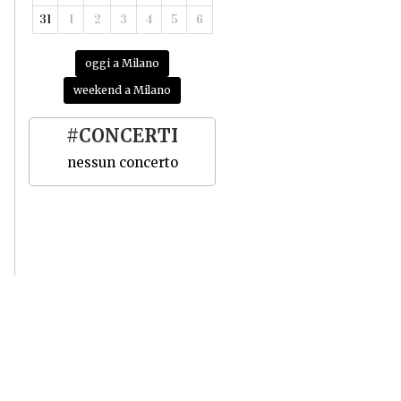
31
1
2
3
4
5
6
oggi a Milano
weekend a Milano
#CONCERTI
nessun concerto