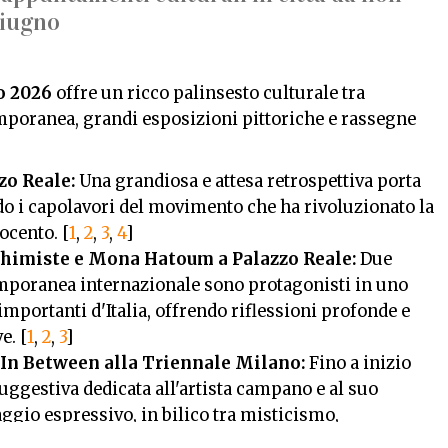
giugno
o
2026
offre un ricco palinsesto culturale tra
mporanea, grandi esposizioni pittoriche e rassegne
zo Reale:
Una grandiosa e attesa retrospettiva porta
o i capolavori del movimento che ha rivoluzionato la
tocento.
[
1
,
2
,
3
,
4
]
chimiste e Mona Hatoum a Palazzo Reale:
Due
emporanea internazionale sono protagonisti in uno
 importanti d'Italia, offrendo riflessioni profonde e
e.
[
1
,
2
,
3
]
In Between alla Triennale Milano:
Fino a inizio
ggestiva dedicata all'artista campano e al suo
gio espressivo, in bilico tra misticismo,
tà.
[
1
,
2
]