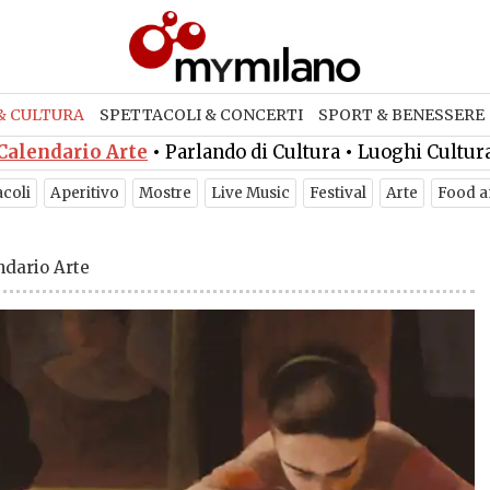
& CULTURA
SPETTACOLI & CONCERTI
SPORT & BENESSERE
Calendario Arte
•
Parlando di Cultura
•
Luoghi Cultur
acoli
Aperitivo
Mostre
Live Music
Festival
Arte
Food a
ndario Arte