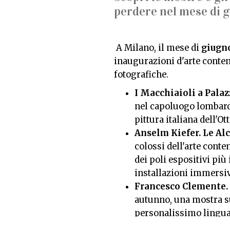
perdere nel mese di 
A Milano, il mese di
giugn
inaugurazioni d'arte conte
fotografiche.
I Macchiaioli a Palaz
nel capoluogo lombard
pittura italiana dell'Ot
Anselm Kiefer. Le Al
colossi dell'arte cont
dei poli espositivi più
installazioni immersiv
Francesco Clemente. 
autunno, una mostra su
personalissimo linguag
figurazione e moderni