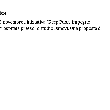
bre
13 novembre l’iniziativa “Keep Push, impegno
, ospitata presso lo studio Danovi. Una proposta di
borazione con
Medici con l’Africa Cuamm
e Studio
frica e illuminare una realtà molto diversa e
tografie di Nicola Berti, accompagneranno, infatti, il
South Omo, una regione nel sud dell’Etiopia, alla
sanech e del lavoro svolto da Medici con l’Africa
e mobili, per portare cure e aiuti lì dove pochi
estita fino al 20 novembre,
è aperta dal lunedì al
hé l’esposizione interessa anche le sale riunioni,
 Studio Danovi via mail a
info@danovi.eu
o
961 per verificare la disponibilità. Ogni fotografia
itata e tutto il ricavato andrà a sostenere il