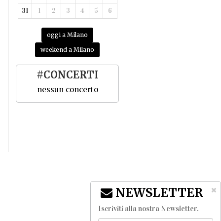
31
1
2
3
4
5
6
oggi a Milano
weekend a Milano
#CONCERTI
nessun concerto
NEWSLETTER
Iscriviti alla nostra Newsletter
.