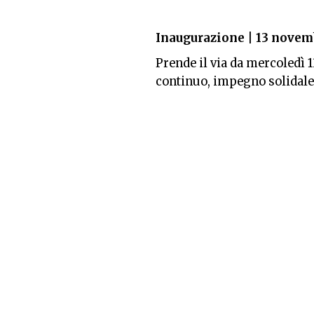
Inaugurazione | 13 novem
Prende il via da mercoledì 
continuo, impegno solidale”
“ACP con Cuamm” in colla
Danovi per dare spazio all’A
suggestiva. Attraverso le fo
visitatore in un viaggio in 
scoperta della tribù dei Das
Cuamm attraverso le clinich
arrivano.
La mostra,
che
rimarrà all
venerdì dalle 9 alle 18. Poic
suggeriamo di contattare lo
telefonicamente allo 02.3592
sarà prodotta in tiratura lim